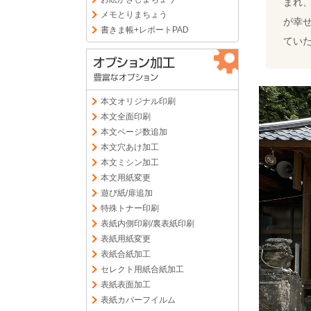
まれ
メモとりまちょう
が幸
書きま帳+レポートPAD
てい
本文オリジナル印刷
本文全面印刷
本文ページ数追加
本文穴あけ加工
本文ミシン加工
本文用紙変更
遊び紙/扉追加
特殊トナー印刷
表紙内側印刷/裏表紙印刷
表紙用紙変更
表紙合紙加工
セレクト用紙合紙加工
表紙表面加工
表紙カバーフイルム