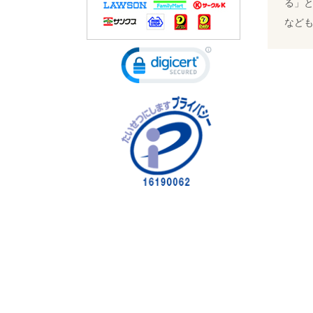
る」
など