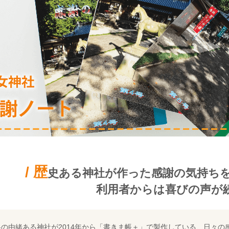
/ 歴
史ある神社が作った感謝の気持ち
利用者からは喜びの声が
県の由緒ある神社が2014年から「書きま帳＋」で製作している、日々の