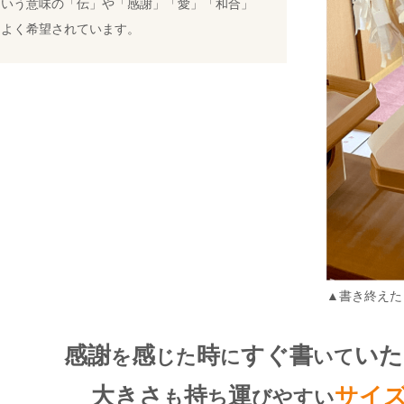
という意味の「伝」や「感謝」「愛」「和合」
もよく希望されています。
▲書き終えた
感謝
感
時
すぐ書
いた
を
じた
に
いて
大きさ
持
運
サイ
も
ち
びやすい