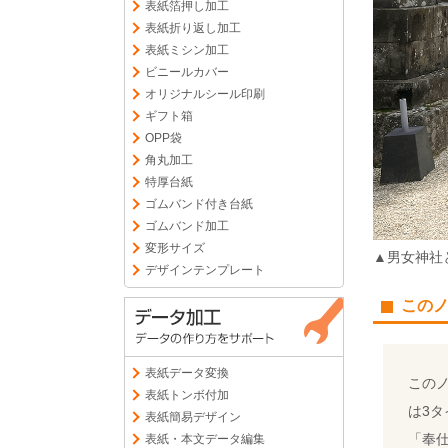
表紙箔押し加工
表紙折り返し加工
表紙ミシン加工
ビニールカバー
オリジナルシール印刷
ギフト箱
OPP袋
角丸加工
特厚台紙
ゴムバンド付き台紙
ゴムバンド加工
変形サイズ
▲男女神社
デザインテンプレート
この
表紙データ変換
この
表紙トンボ付加
は3
表紙簡易デザイン
「奉
表紙・本文データ編集