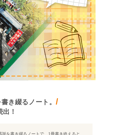
/
を書き綴るノート。
続出！
感謝を書き綴るノートで、1冊書き終えると