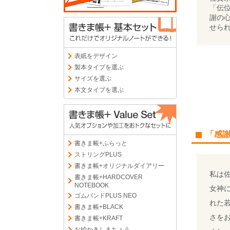
「伝
謝の
せら
表紙をデザイン
製本タイプを選ぶ
サイズを選ぶ
本文タイプを選ぶ
「感
書きま帳+ふらっと
ストリングPLUS
書きま帳+オリジナルダイアリー
私は
書きま帳+HARDCOVER
NOTEBOOK
女神
ゴムバンドPLUS NEO
れた
書きま帳+BLACK
さを
書きま帳+KRAFT
お絵かきしまちょう