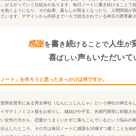
位」が上がっていく仕組みがあります。毎日ノートに書き続けることで
心を抱くようになり、その結果、暮らしが明るくなったり、人間関係が
れています。デザインから内容まで一人で担当されている神主の西寄豪
感謝
書
続
人生
を
き
けることで
が
喜
声
いただいて
ばしい
も
謝ノート」を作ろうと思ったきっかけは何ですか。
佐賀県佐賀市にある男女神社（なんにょじんじゃ）という神社の神主を
にイザナミノミコト様をお祀りし、縁結びや子宝、夫婦円満等に祈願さ
若い女性の方から、恋愛がうまくいかずに落ちこんでいるという悩みの
お伝えしたところ、その方は毎日ノートに感謝を10個ずつ書くことを始