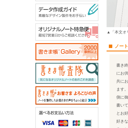
▲「本文オ
ノー
書き
にお
共に
ます
側に
書い
とお
好き