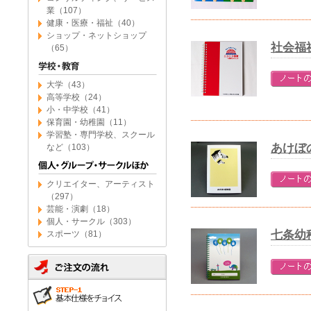
業（107）
健康・医療・福祉（40）
ショップ・ネットショップ
社会福
（65）
大学（43）
高等学校（24）
小・中学校（41）
保育園・幼稚園（11）
学習塾・専門学校、スクール
あけぼ
など（103）
クリエイター、アーティスト
（297）
芸能・演劇（18）
個人・サークル（303）
七条幼
スポーツ（81）