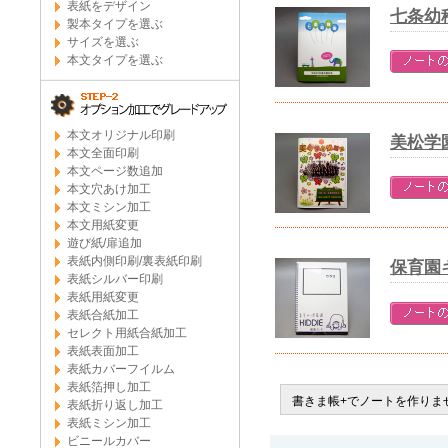
表紙をデザイン
七条幼
製本タイプを選ぶ
サイズを選ぶ
本文タイプを選ぶ
本文オリジナル印刷
美松学
本文全面印刷
本文ページ数追加
本文穴あけ加工
本文ミシン加工
本文用紙変更
遊び紙/扉追加
表紙内側印刷/裏表紙印刷
保育園
表紙シルバー印刷
表紙用紙変更
表紙合紙加工
セレクト用紙合紙加工
表紙表面加工
表紙カバーフイルム
表紙箔押し加工
書きま帳+でノートを作りま
表紙折り返し加工
表紙ミシン加工
ビニールカバー