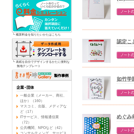
┗ 概算料金を知りたいかたはこちら
認定こ
┗ 表紙を自分でデザインするかたに便利な
無地テンプレート
如竹学
一般企業（メーカー、商社、
ほか）（160）
マスコミ、出版、メディアな
ど（17）
めぐみ
ITサービス、情報通信業
（72）
公共機関、NPOなど（42）
コンサルティング、サービス