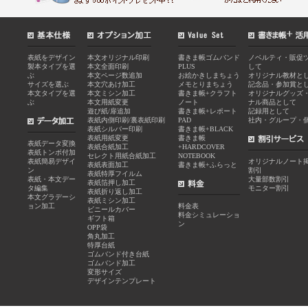
表紙をデザイン
本文オリジナル印刷
書きま帳ゴムバンド
ノベルティ・販促
製本タイプを選
本文全面印刷
PLUS
して
ぶ
本文ページ数追加
お絵かきしまちょう
オリジナル教材と
サイズを選ぶ
本文穴あけ加工
メモとりまちょう
記念品・参加賞と
本文タイプを選
本文ミシン加工
書きま帳+クラフト
オリジナルグッズ
ぶ
本文用紙変更
ノート
ナル商品として
遊び紙/扉追加
書きま帳+レポート
記録用として
表紙内側印刷/裏表紙印刷
PAD
社内・グループ・
表紙シルバー印刷
書きま帳+BLACK
表紙用紙変更
書きま帳
表紙データ変換
表紙合紙加工
+HARDCOVER
表紙トンボ付加
セレクト用紙合紙加工
NOTEBOOK
表紙簡易デザイ
オリジナルノート
表紙表面加工
書きま帳+ふらっと
ン
割引
表紙特厚フイルム
表紙・本文デー
大量部数割引
表紙箔押し加工
タ編集
モニター割引
表紙折り返し加工
本文グラデーシ
表紙ミシン加工
ョン加工
料金表
ビニールカバー
料金シミュレーショ
ギフト箱
ン
OPP袋
角丸加工
特厚台紙
ゴムバンド付き台紙
ゴムバンド加工
変形サイズ
デザインテンプレート