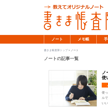
ノート
メモ帳
手
書きま帳査隊トップ
>
ノート
ノートの記事一覧
ノ
使
使っ
ルで
いい