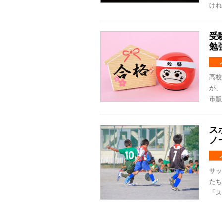
けれ
受
勉
高校
が、
市販
ス
ノ
サッ
たち
「ス