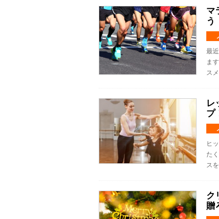
マ
う
最近
ます
スメ
レ
プ
ヒッ
たく
スを
ク
贈