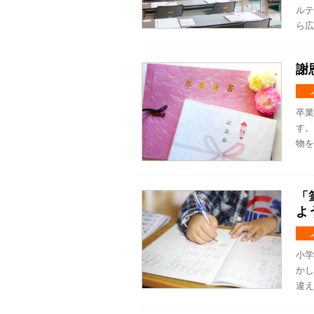
ルテ
ら広
謝
卒業
す。
物を
「
よ
小学
かし
違え