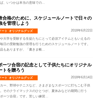
ば、いつかは本当の意味での…
験合格のために、スケジュールノートで日々の
強を管理しよう
2018年6月22日
ノート
,
オリジナルグッズ
や大学を受験する生徒たちにとって必須アイテムともいえるの
毎日の受験勉強の管理を行うためのスケジュールノートです。
品もありますが、「書きま帳…
ポーツ合宿の記念として子供たちにオリジナル
ートを贈ろう
2018年6月14日
ノート
,
オリジナルグッズ
カー、野球やテニスなど、さまざまなスポーツに打ちこむ子供
。そのクライマックスのひとつが、夏休みなどの期間に行う
ポーツ合宿」です。苦しい練習…