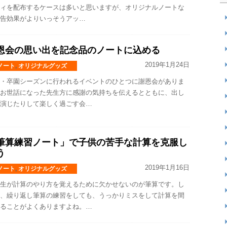
ィを配布するケースは多いと思いますが、オリジナルノートな
告効果がよりいっそうアッ…
恩会の思い出を記念品のノートに込める
2019年1月24日
ノート
,
オリジナルグッズ
・卒園シーズンに行われるイベントのひとつに謝恩会がありま
お世話になった先生方に感謝の気持ちを伝えるとともに、出し
演じたりして楽しく過ごす会…
筆算練習ノート」で子供の苦手な計算を克服し
う
2019年1月16日
ノート
,
オリジナルグッズ
生が計算のやり方を覚えるために欠かせないのが筆算です。し
、繰り返し筆算の練習をしても、うっかりミスをして計算を間
ることがよくありますよね。…