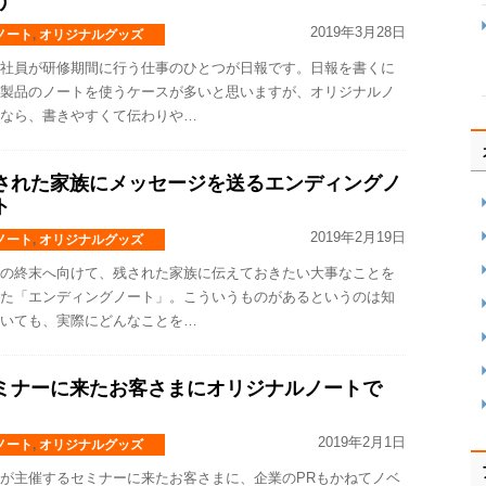
う
2019年3月28日
ノート
,
オリジナルグッズ
社員が研修期間に行う仕事のひとつが日報です。日報を書くに
製品のノートを使うケースが多いと思いますが、オリジナルノ
なら、書きやすくて伝わりや…
された家族にメッセージを送るエンディングノ
ト
2019年2月19日
ノート
,
オリジナルグッズ
の終末へ向けて、残された家族に伝えておきたい大事なことを
た「エンディングノート」。こういうものがあるというのは知
いても、実際にどんなことを…
ミナーに来たお客さまにオリジナルノートで
2019年2月1日
ノート
,
オリジナルグッズ
が主催するセミナーに来たお客さまに、企業のPRもかねてノベ