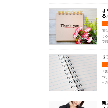
オ
る
商品
くる
で買
リ
「書
のリ
もの
新