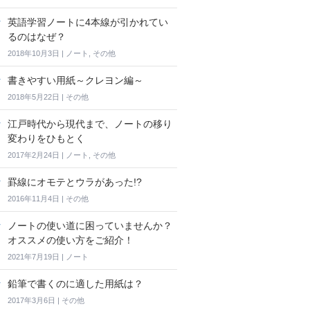
英語学習ノートに4本線が引かれてい
るのはなぜ？
2018年10月3日
|
ノート
,
その他
書きやすい用紙～クレヨン編～
2018年5月22日
|
その他
江戸時代から現代まで、ノートの移り
変わりをひもとく
2017年2月24日
|
ノート
,
その他
罫線にオモテとウラがあった!?
2016年11月4日
|
その他
ノートの使い道に困っていませんか？
オススメの使い方をご紹介！
2021年7月19日
|
ノート
鉛筆で書くのに適した用紙は？
2017年3月6日
|
その他