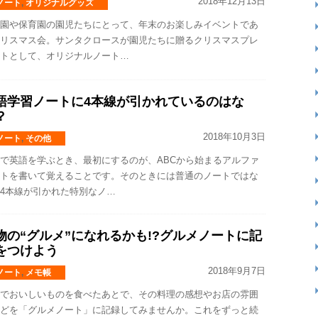
2018年12月13日
ノート
,
オリジナルグッズ
園や保育園の園児たちにとって、年末のお楽しみイベントであ
リスマス会。サンタクロースが園児たちに贈るクリスマスプレ
トとして、オリジナルノート…
語学習ノートに4本線が引かれているのはな
？
2018年10月3日
ノート
,
その他
で英語を学ぶとき、最初にするのが、ABCから始まるアルファ
トを書いて覚えることです。そのときには普通のノートではな
4本線が引かれた特別なノ…
物の“グルメ”になれるかも!?グルメノートに記
をつけよう
2018年9月7日
ノート
,
メモ帳
でおいしいものを食べたあとで、その料理の感想やお店の雰囲
どを「グルメノート」に記録してみませんか。これをずっと続