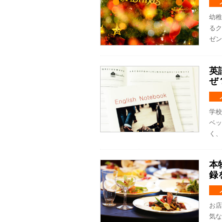
幼稚
るク
ゼン
英
ぜ
学校
ベッ
く、
本
録
お店
気な