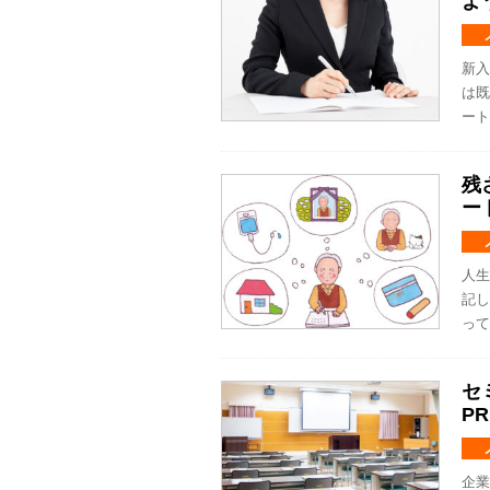
よ
新入
は既
ート
残
ー
人生
記し
って
セ
PR
企業