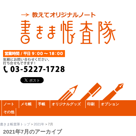
ノート
メモ帳
手帳
オリジナルグッズ
印刷
オプション
その他
書きま帳査隊トップ
>
2021年
>
7月
2021年7月のアーカイブ