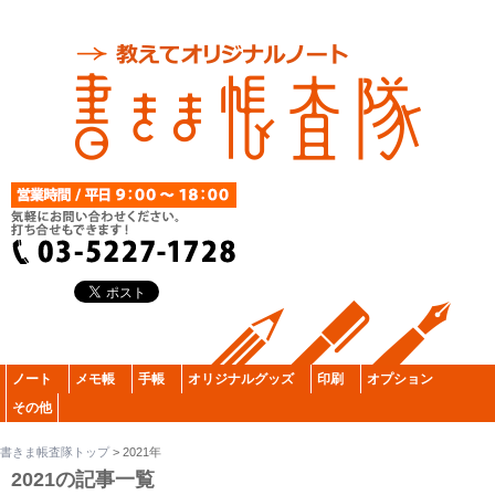
ノート
メモ帳
手帳
オリジナルグッズ
印刷
オプション
その他
書きま帳査隊トップ
>
2021年
2021の記事一覧