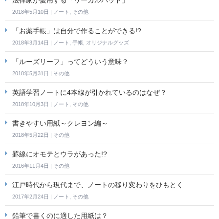
法律家が愛用する「リーガルパッド」
2018年5月10日
|
ノート
,
その他
「お薬手帳」は自分で作ることができる!?
2018年3月14日
|
ノート
,
手帳
,
オリジナルグッズ
「ルーズリーフ」ってどういう意味？
2018年5月31日
|
その他
英語学習ノートに4本線が引かれているのはなぜ？
2018年10月3日
|
ノート
,
その他
書きやすい用紙～クレヨン編～
2018年5月22日
|
その他
罫線にオモテとウラがあった!?
2016年11月4日
|
その他
江戸時代から現代まで、ノートの移り変わりをひもとく
2017年2月24日
|
ノート
,
その他
鉛筆で書くのに適した用紙は？