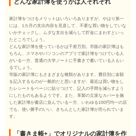
どんな家計簿を使うかは人それぞれ
家計簿をつけるメリットはいろいろありますが、やはり第一
には、1カ月の支出内容を見直して、不要な買い物をしていな
いかチェックし、ムダな支出を減らして貯金にまわすといっ
たところでしょう。
どんな家計簿を使っているかは千差万別。市販の家計簿はも
ちろん、スマホやパソコンのアプリで家計簿をつけている人
がいる一方、普通の大学ノートに手書きで書いている人もい
るでしょう。
市販の家計簿にもさまざまな種類があります。費目別に金額
を記入するものが一般的だと思いますが、最近は買い物をし
たレシートをページに貼りつけて、記入の手間を減らすよう
にしたものもあるようです。また、革製の立派なカバーを施
した家計簿が書店に並んでいる一方、いわゆる100円均一の店
でも、使い勝手のいい、きちんとした家計簿が売られていま
す。
「書きま帳+」でオリジナルの家計簿を作