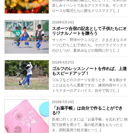
楽しみイベントであるクリスマス会。サンタク
ロースが園児たちに贈るクリスマスプ […]
2018年6月14日
スポーツ合宿の記念として子供たちにオ
リジナルノートを贈ろう
サッカー、野球やテニスなど、さまざまなスポ
ーツに打ちこむ子供たち。そのクライマックス
のひとつが、夏休みなどの期間に行う […]
2018年4月27日
ゴルフのレッスンノートを作れば、上達
もスピードアップ！
ゴルフなどのスポーツを習うとき、体を動かす
ことはもちろん重要ですが、練習内容やインス
トラクターのアドバイス、自分で気づ […]
2018年3月14日
「お薬手帳」は自分で作ることができ
る!?
医者に行くときには「お薬手帳」を忘れずに 病
院で診察を受けて、薬の処方箋をもらったと
き、調剤薬局で処方箋と一 […]