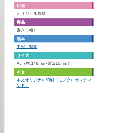
用途
オリジナル教材
商品
書きま帳+
製本
中綴じ製本
サイズ
A5（横:148mm×縦:210mm）
本文
本文オリジナル印刷（モノクロオンデマ
ンド）