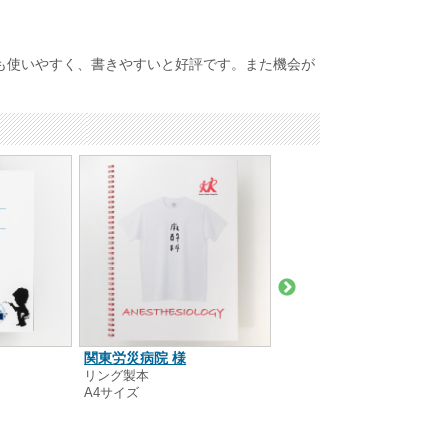
も使いやすく、書きやすいと好評です。また機会が
関東労災病院 様
傍嶋 賢 様
リング製本
中綴じ製本
A4サイズ
A4サイズ