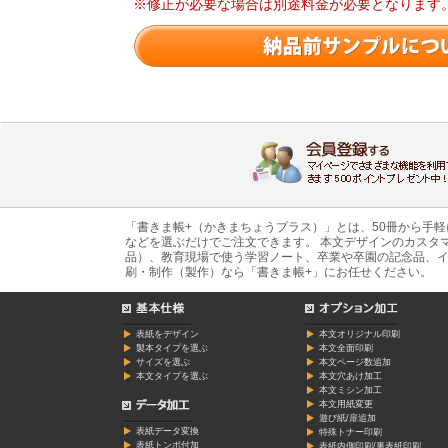
※修正が必要な場合は別途料金が必要となります
「書きま帳+（かきまちょうプラス）」とは、50冊から手
などを選ぶだけでご注文できます。 本文デザインのカスタ
品）、教育現場で使う学習ノート、卒業や卒園の記念品、イ
刷・制作（製作）なら「書きま帳+」にお任せください。
表紙をデザイン
本文オリジナル印刷
製本タイプを選ぶ
本文全面印刷
サイズを選ぶ
本文ページ数追加
本文タイプを選ぶ
本文穴あけ加工
本文ミシン加工
本文用紙変更
遊び紙/扉追加
表紙データ変換
特殊トナー印刷
表紙トンボ付加
表紙内側印刷/裏表紙印刷