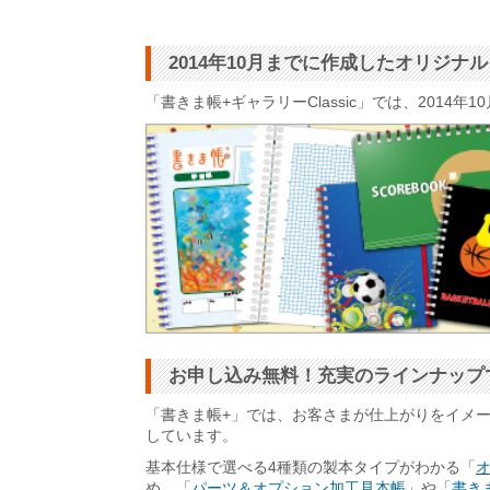
2014年10月までに作成したオリジ
「書きま帳+ギャラリーClassic」では、201
お申し込み無料！充実のラインナップ
「書きま帳+」では、お客さまが仕上がりをイメ
しています。
基本仕様で選べる4種類の製本タイプがわかる「
め、「
パーツ＆オプション加工見本帳
」や「
書きま