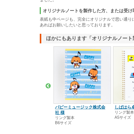
オリジナルノートを製作した方、または受け
表紙も中ページも、完全にオリジナルで思い通り
あればお願いしたいと思っております。
ほかにもあります「オリジナルノート
656Shop(田中里美) 様
パピーミュージック株式会
しばはら卓
ング製本
社 様
リング製
5サイズ
A5サイズ
リング製本
B6サイズ