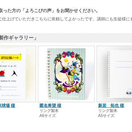
取った方の「よろこびの声」をお聞かせください。
に仕上げていただきこちらに依頼してよかったです。講師にも生徒様に
製作ギャラリー」
球場 様
匿名希望 様
新居 拓也 様
本
リング製本
リング製本
A6サイズ
A5サイズ