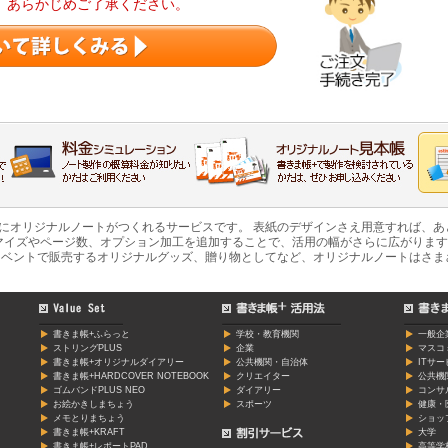
。あらかじめご了承ください。
軽にオリジナルノートがつくれるサービスです。 表紙のデザインさえ用意すれば、
マイズやページ数、オプション加工を追加することで、活用の幅がさらに広がります
ベントで販売するオリジナルグッズ、贈り物としてなど、オリジナルノートはさま
書きま帳+ふらっと
学校・教育機関
一般企
ストリングPLUS
企業
マスコ
書きま帳+オリジナルダイアリー
公共機関・自治体
ITサ
書きま帳+HARDCOVER NOTEBOOK
クリエイター
公共機
ゴムバンドPLUS NEO
ダイアリー
コンサ
お絵かきしまちょう
スポーツ
健康・
メモとりまちょう
ショッ
書きま帳+KRAFT
大学
書きま帳+レポートPAD
高等学