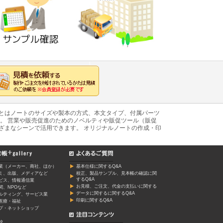
あとはノートのサイズや製本の方式、本文タイプ、付属パーツ
。 営業や販売促進のためのノベルティや販促ツール（販促
ざまなシーンで活用できます。 オリジナルノートの作成・印
業（メーカー、商社、ほか）
基本仕様に関するQ&A
ミ、出版、メディアなど
校正、製品サンプル、見本帳の確認に関
するQ&A
ービス、情報通信業
お見積、ご注文、代金の支払いに関する
関、NPOなど
データに関するに関するQ&A
ルティング、サービス業
印刷に関するQ&A
医療・福祉
プ・ネットショップ
校