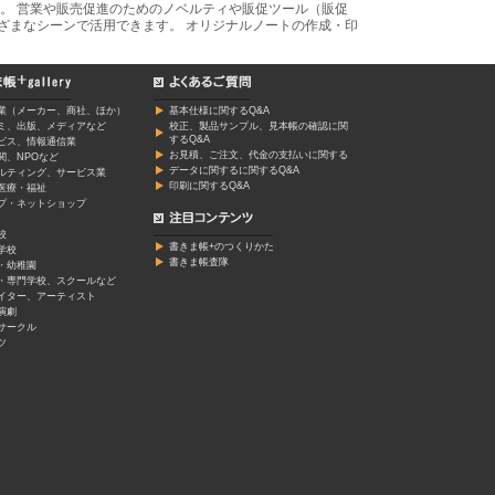
。 営業や販売促進のためのノベルティや販促ツール（販促
ざまなシーンで活用できます。 オリジナルノートの作成・印
業（メーカー、商社、ほか）
基本仕様に関するQ&A
ミ、出版、メディアなど
校正、製品サンプル、見本帳の確認に関
するQ&A
ービス、情報通信業
お見積、ご注文、代金の支払いに関する
関、NPOなど
データに関するに関するQ&A
ルティング、サービス業
印刷に関するQ&A
医療・福祉
プ・ネットショップ
校
書きま帳+のつくりかた
学校
書きま帳査隊
・幼稚園
・専門学校、スクールなど
イター、アーティスト
演劇
サークル
ツ