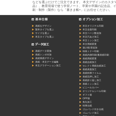
などを選ぶだけでご注文できます。 本文デザインのカスタ
品）、教育現場で使う学習ノート、卒業や卒園の記念品、イ
刷・制作（製作）なら「書きま帳+」にお任せください。
表紙をデザイン
本文オリジナル印刷
製本タイプを選ぶ
本文全面印刷
サイズを選ぶ
本文ページ数追加
本文タイプを選ぶ
本文穴あけ加工
本文ミシン加工
本文用紙変更
遊び紙/扉追加
表紙データ変換
特殊トナー印刷
表紙トンボ付加
表紙内側印刷/裏表紙印刷
表紙簡易デザイン
表紙用紙変更
表紙・本文データ編集
表紙合紙加工
本文グラデーション加工
セレクト用紙合紙加工
表紙表面加工
表紙特厚フイルム
表紙箔押し加工
表紙折り返し加工
表紙ミシン加工
ビニールカバー
オリジナルシール印刷
ギフト箱
OPP袋
角丸加工
特厚台紙
ゴムバンド付き台紙
ゴムバンド加工