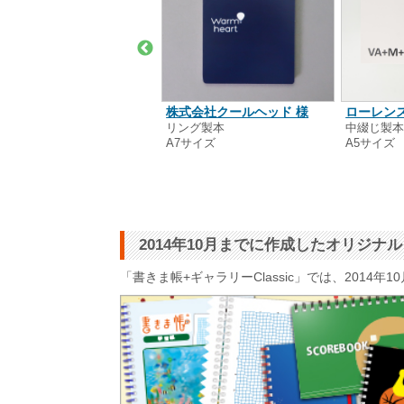
田 博昭 様
株式会社クールヘッド 様
ローレンス
綴じ製本
リング製本
中綴じ製
5サイズ
A7サイズ
A5サイズ
2014年10月までに作成したオリジ
「書きま帳+ギャラリーClassic」では、201