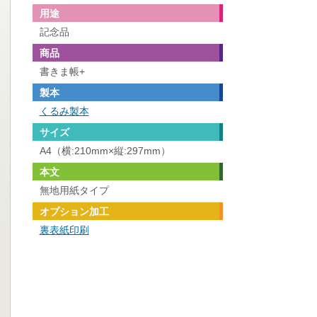
用途
記念品
商品
書きま帳+
製本
くるみ製本
サイズ
A4（横:210mm×縦:297mm）
本文
無地用紙タイプ
オプション加工
裏表紙印刷