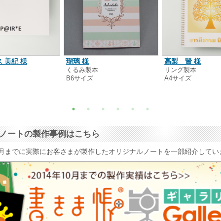
 美紀 様
瑠璃 様
高梨 賢 様
本
くるみ製本
リング製本
B6サイズ
A4サイズ
ナルノートの製作事例はこちら
4年10月までに実際にお客さまが製作したオリジナルノートを一部紹介して