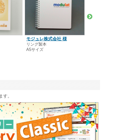
モジュレ株式会社 様
港区立郷土歴史館 様
リング製本
リング製本
A5サイズ
変形サイズ
います。