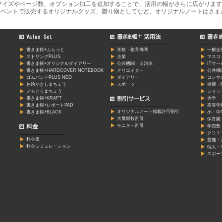
マイズやページ数、オプション加工を追加することで、活用の幅がさらに広がります
ベントで販売するオリジナルグッズ、贈り物としてなど、オリジナルノートはさま
書きま帳+ふらっと
学校・教育機関
一般企
ストリングPLUS
企業
マスコ
書きま帳+オリジナルダイアリー
公共機関・自治体
ITサ
書きま帳+HARDCOVER NOTEBOOK
クリエイター
公共機
ゴムバンドPLUS NEO
ダイアリー
コンサ
お絵かきしまちょう
スポーツ
健康・
メモとりまちょう
ショッ
書きま帳+KRAFT
大学
書きま帳+レポートPAD
高等学
オリジナルノート掲載許可割引
書きま帳+BLACK
小・中
大量部数割引
保育園
モニター割引
学習塾
クリエ
料金表
芸能・
料金シミュレーション
個人・
スポー