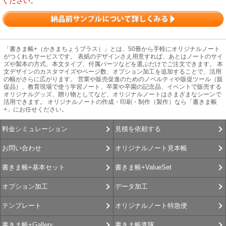
ください。
「書きま帳+（かきまちょうプラス）」とは、50冊から手軽にオリジナルノート
がつくれるサービスです。 表紙のデザインさえ用意すれば、あとはノートのサイ
ズや製本の方式、本文タイプ、付属パーツなどを選ぶだけでご注文できます。 本
文デザインのカスタマイズやページ数、オプション加工を追加することで、活用
の幅がさらに広がります。 営業や販売促進のためのノベルティや販促ツール（販
促品）、教育現場で使う学習ノート、卒業や卒園の記念品、イベントで販売する
オリジナルグッズ、贈り物としてなど、オリジナルノートはさまざまなシーンで
活用できます。 オリジナルノートの作成・印刷・制作（製作）なら「書きま帳
+」にお任せください。
見積を依頼する
料金シミュレーション
オリジナルノート見本帳
お問い合わせ
書きま帳+ValueSet
書きま帳+基本セット
データ加工
オプション加工
オリジナルノート特急便
テンプレート
書きま帳査隊
書きま帳+Gallery