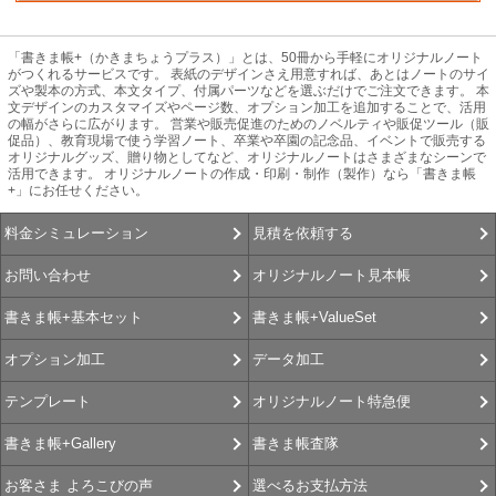
「書きま帳+（かきまちょうプラス）」とは、50冊から手軽にオリジナルノート
がつくれるサービスです。 表紙のデザインさえ用意すれば、あとはノートのサイ
ズや製本の方式、本文タイプ、付属パーツなどを選ぶだけでご注文できます。 本
文デザインのカスタマイズやページ数、オプション加工を追加することで、活用
の幅がさらに広がります。 営業や販売促進のためのノベルティや販促ツール（販
促品）、教育現場で使う学習ノート、卒業や卒園の記念品、イベントで販売する
オリジナルグッズ、贈り物としてなど、オリジナルノートはさまざまなシーンで
活用できます。 オリジナルノートの作成・印刷・制作（製作）なら「書きま帳
+」にお任せください。
見積を依頼する
料金シミュレーション
オリジナルノート見本帳
お問い合わせ
書きま帳+ValueSet
書きま帳+基本セット
データ加工
オプション加工
オリジナルノート特急便
テンプレート
書きま帳査隊
書きま帳+Gallery
選べるお支払方法
お客さま よろこびの声