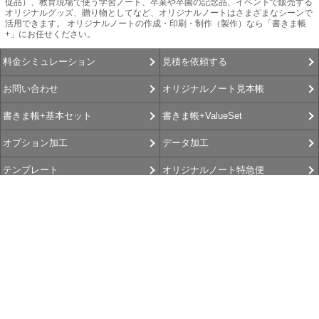
促品）、教育現場で使う学習ノート、卒業や卒園の記念品、イベントで販売する
オリジナルグッズ、贈り物としてなど、オリジナルノートはさまざまなシーンで
活用できます。 オリジナルノートの作成・印刷・制作（製作）なら「書きま帳
+」にお任せください。
見積を依頼する
料金シミュレーション
オリジナルノート見本帳
お問い合わせ
書きま帳+ValueSet
書きま帳+基本セット
データ加工
オプション加工
オリジナルノート特急便
テンプレート
書きま帳査隊
書きま帳+Gallery
選べるお支払方法
お客さま よろこびの声