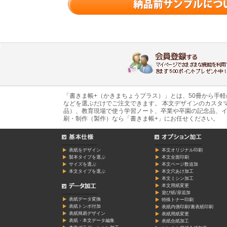
「書きま帳+（かきまちょうプラス）」とは、50冊から手
などを選ぶだけでご注文できます。 本文デザインのカスタ
品）、教育現場で使う学習ノート、卒業や卒園の記念品、イ
刷・制作（製作）なら「書きま帳+」にお任せください。
表紙をデザイン
本文オリジナル印刷
製本タイプを選ぶ
本文全面印刷
サイズを選ぶ
本文ページ数追加
本文タイプを選ぶ
本文穴あけ加工
本文ミシン加工
本文用紙変更
遊び紙/扉追加
表紙データ変換
特殊トナー印刷
表紙トンボ付加
表紙内側印刷/裏表紙印刷
表紙簡易デザイン
表紙用紙変更
表紙・本文データ編集
表紙合紙加工