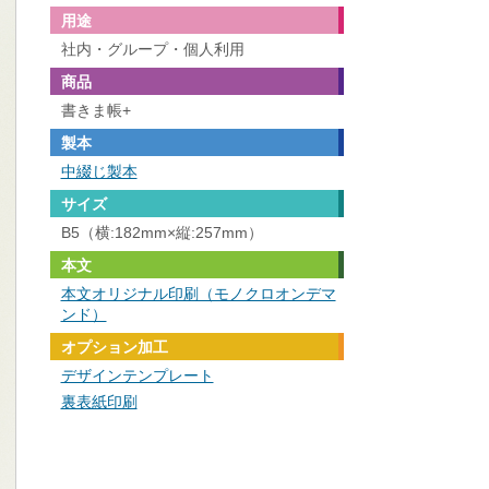
用途
社内・グループ・個人利用
商品
書きま帳+
製本
中綴じ製本
サイズ
B5（横:182mm×縦:257mm）
本文
本文オリジナル印刷（モノクロオンデマ
ンド）
オプション加工
デザインテンプレート
裏表紙印刷