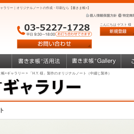
+ギャラリー｜オリジナルノートの作成・印刷なら【書きま帳+】
こんにちは ゲスト 様
ま帳+ギャラリー
> 「H.Y. 様」製作のオリジナルノート（中綴じ製本）
ト