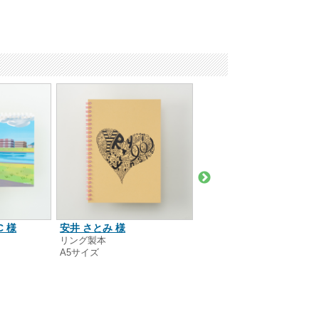
C 様
安井 さとみ 様
杉並フットボールクラブ 
リング製本
クロステープタイプ
A5サイズ
B5サイズ