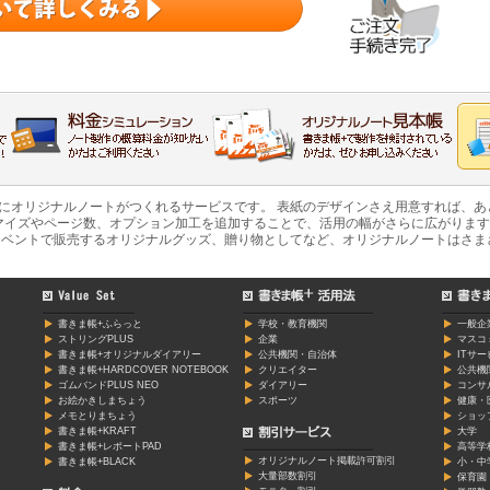
軽にオリジナルノートがつくれるサービスです。 表紙のデザインさえ用意すれば、
マイズやページ数、オプション加工を追加することで、活用の幅がさらに広がります
ベントで販売するオリジナルグッズ、贈り物としてなど、オリジナルノートはさま
書きま帳+ふらっと
学校・教育機関
一般企
ストリングPLUS
企業
マスコ
書きま帳+オリジナルダイアリー
公共機関・自治体
ITサ
書きま帳+HARDCOVER NOTEBOOK
クリエイター
公共機
ゴムバンドPLUS NEO
ダイアリー
コンサ
お絵かきしまちょう
スポーツ
健康・
メモとりまちょう
ショッ
書きま帳+KRAFT
大学
書きま帳+レポートPAD
高等学
オリジナルノート掲載許可割引
書きま帳+BLACK
小・中
大量部数割引
保育園