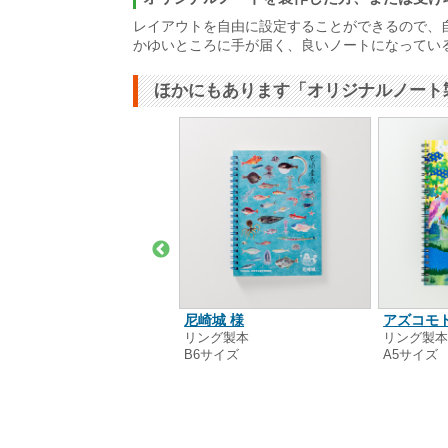
レイアウトを自由に設定することができるので、
かゆいところに手が届く、良いノートになってい
ほかにもあります「オリジナルノート
田 真里菜 様
尼崎城 様
アズコモ
るみ製本
リング製本
リング製
6サイズ
B6サイズ
A5サイズ