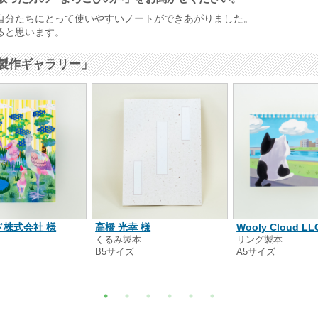
自分たちにとって使いやすいノートができあがりました。
ると思います。
製作ギャラリー」
ド株式会社 様
高橋 光幸 様
Wooly Cloud LL
本
くるみ製本
リング製本
B5サイズ
A5サイズ