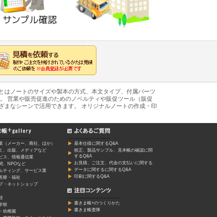
あとはノートのサイズや製本の方式、本文タイプ、付属パーツ
。 営業や販売促進のためのノベルティや販促ツール（販促
ざまなシーンで活用できます。 オリジナルノートの作成・印
業（メーカー、商社、ほか）
基本仕様に関するQ&A
ミ、出版、メディアなど
校正、製品サンプル、見本帳の確認に関
するQ&A
ービス、情報通信業
お見積、ご注文、代金の支払いに関する
関、NPOなど
データに関するに関するQ&A
ルティング、サービス業
印刷に関するQ&A
医療・福祉
プ・ネットショップ
校
書きま帳+のつくりかた
学校
書きま帳査隊
・幼稚園