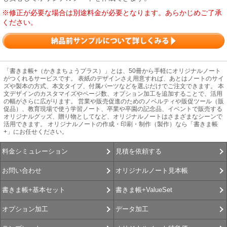
※修正が必要な場合は別途料金が必要となります。あらかじめご了承
ください。
「書きま帳+（かきまちょうプラス）」とは、50冊から手軽にオリジナルノート
がつくれるサービスです。 表紙のデザインさえ用意すれば、あとはノートのサイ
ズや製本の方式、本文タイプ、付属パーツなどを選ぶだけでご注文できます。 本
文デザインのカスタマイズやページ数、オプション加工を追加することで、活用
の幅がさらに広がります。 営業や販売促進のためのノベルティや販促ツール（販
促品）、教育現場で使う学習ノート、卒業や卒園の記念品、イベントで販売する
オリジナルグッズ、贈り物としてなど、オリジナルノートはさまざまなシーンで
活用できます。 オリジナルノートの作成・印刷・制作（製作）なら「書きま帳
+」にお任せください。
見積を依頼する
料金シミュレーション
オリジナルノート見本帳
お問い合わせ
書きま帳+ValueSet
書きま帳+基本セット
データ加工
オプション加工