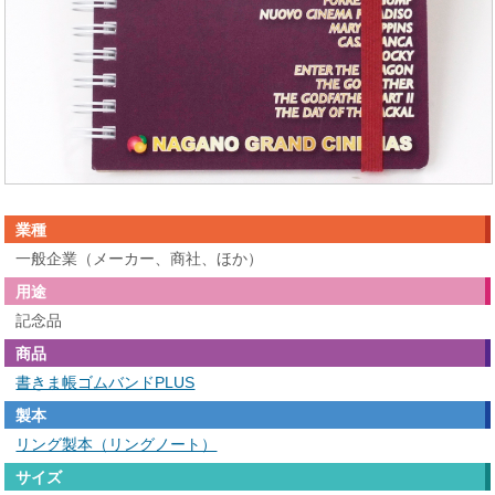
業種
一般企業（メーカー、商社、ほか）
用途
記念品
商品
書きま帳ゴムバンドPLUS
製本
リング製本（リングノート）
サイズ