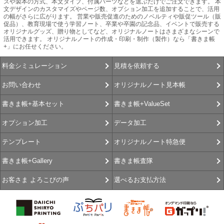
ズや製本の方式、本文タイプ、付属パーツなどを選ぶだけでご注文できます。 本
文デザインのカスタマイズやページ数、オプション加工を追加することで、活用
の幅がさらに広がります。 営業や販売促進のためのノベルティや販促ツール（販
促品）、教育現場で使う学習ノート、卒業や卒園の記念品、イベントで販売する
オリジナルグッズ、贈り物としてなど、オリジナルノートはさまざまなシーンで
活用できます。 オリジナルノートの作成・印刷・制作（製作）なら「書きま帳
+」にお任せください。
見積を依頼する
料金シミュレーション
オリジナルノート見本帳
お問い合わせ
書きま帳+ValueSet
書きま帳+基本セット
データ加工
オプション加工
オリジナルノート特急便
テンプレート
書きま帳査隊
書きま帳+Gallery
選べるお支払方法
お客さま よろこびの声