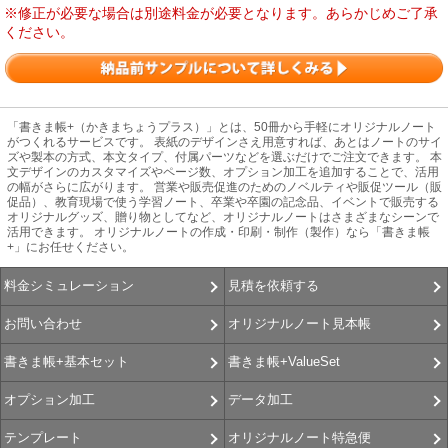
※修正が必要な場合は別途料金が必要となります。あらかじめご了承
ください。
「書きま帳+（かきまちょうプラス）」とは、50冊から手軽にオリジナルノート
がつくれるサービスです。 表紙のデザインさえ用意すれば、あとはノートのサイ
ズや製本の方式、本文タイプ、付属パーツなどを選ぶだけでご注文できます。 本
文デザインのカスタマイズやページ数、オプション加工を追加することで、活用
の幅がさらに広がります。 営業や販売促進のためのノベルティや販促ツール（販
促品）、教育現場で使う学習ノート、卒業や卒園の記念品、イベントで販売する
オリジナルグッズ、贈り物としてなど、オリジナルノートはさまざまなシーンで
活用できます。 オリジナルノートの作成・印刷・制作（製作）なら「書きま帳
+」にお任せください。
見積を依頼する
料金シミュレーション
オリジナルノート見本帳
お問い合わせ
書きま帳+ValueSet
書きま帳+基本セット
データ加工
オプション加工
オリジナルノート特急便
テンプレート