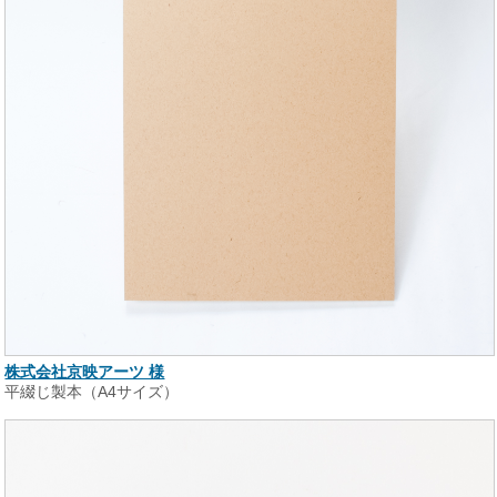
株式会社京映アーツ 様
平綴じ製本（A4サイズ）