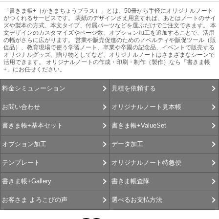
「書きま帳+（かきまちょうプラス）」とは、50冊から手軽にオリジナルノート
がつくれるサービスです。 表紙のデザインさえ用意すれば、あとはノートのサイ
ズや製本の方式、本文タイプ、付属パーツなどを選ぶだけでご注文できます。 本
文デザインのカスタマイズやページ数、オプション加工を追加することで、活用
の幅がさらに広がります。 営業や販売促進のためのノベルティや販促ツール（販
促品）、教育現場で使う学習ノート、卒業や卒園の記念品、イベントで販売する
オリジナルグッズ、贈り物としてなど、オリジナルノートはさまざまなシーンで
活用できます。 オリジナルノートの作成・印刷・制作（製作）なら「書きま帳
+」にお任せください。
見積を依頼する
料金シミュレーション
オリジナルノート見本帳
お問い合わせ
書きま帳+ValueSet
書きま帳+基本セット
データ加工
オプション加工
オリジナルノート特急便
テンプレート
書きま帳査隊
書きま帳+Gallery
選べるお支払方法
お客さま よろこびの声