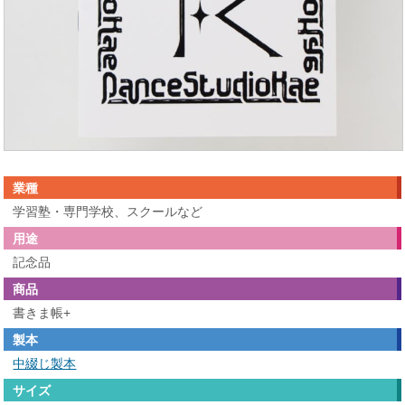
業種
学習塾・専門学校、スクールなど
用途
記念品
商品
書きま帳+
製本
中綴じ製本
サイズ