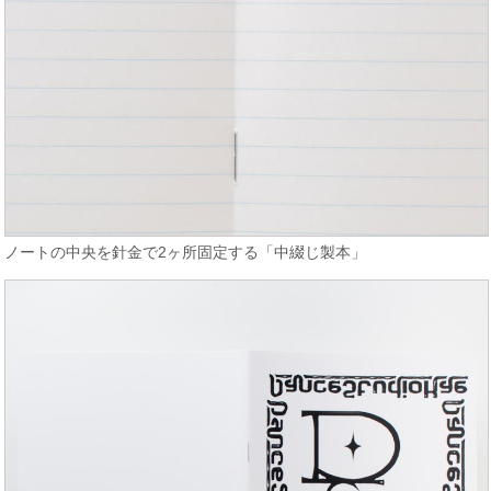
ノートの中央を針金で2ヶ所固定する「中綴じ製本」