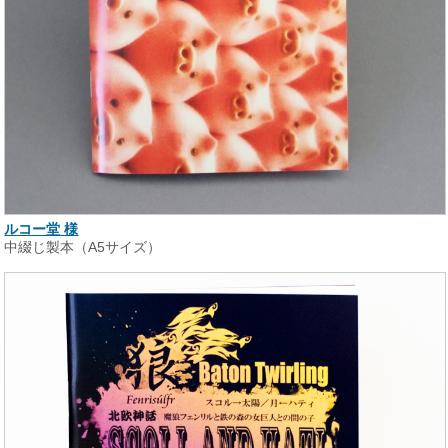
ルコー堂 様
中綴じ製本（A5サイズ）