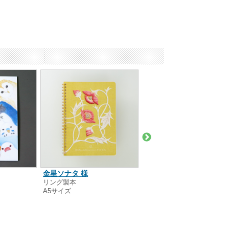
金星ソナタ 様
麹町学園女子中学校 様
リング製本
中綴じ製本
A5サイズ
B5サイズ