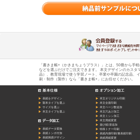
「書きま帳+（かきまちょうプラス）」とは、50冊から手
などを選ぶだけでご注文できます。 本文デザインのカスタ
品）、教育現場で使う学習ノート、卒業や卒園の記念品、イ
刷・制作（製作）なら「書きま帳+」にお任せください。
表紙をデザイン
本文オリジナル印刷
製本タイプを選ぶ
本文全面印刷
サイズを選ぶ
本文ページ数追加
本文タイプを選ぶ
本文穴あけ加工
本文ミシン加工
本文用紙変更
遊び紙/扉追加
表紙データ変換
特殊トナー印刷
表紙トンボ付加
表紙内側印刷/裏表紙印刷
表紙簡易デザイン
表紙用紙変更