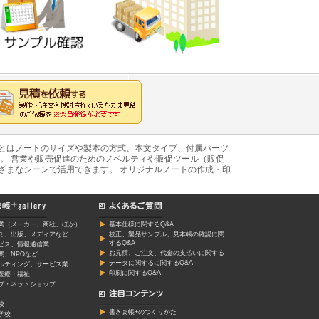
あとはノートのサイズや製本の方式、本文タイプ、付属パーツ
。 営業や販売促進のためのノベルティや販促ツール（販促
ざまなシーンで活用できます。 オリジナルノートの作成・印
業（メーカー、商社、ほか）
基本仕様に関するQ&A
ミ、出版、メディアなど
校正、製品サンプル、見本帳の確認に関
するQ&A
ービス、情報通信業
お見積、ご注文、代金の支払いに関する
関、NPOなど
データに関するに関するQ&A
ルティング、サービス業
印刷に関するQ&A
医療・福祉
プ・ネットショップ
校
書きま帳+のつくりかた
学校