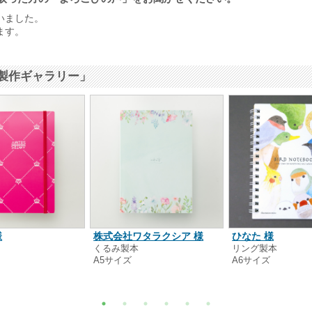
いました。
ます。
製作ギャラリー」
様
株式会社ワタラクシア 様
ひなた 様
本
くるみ製本
リング製本
A5サイズ
A6サイズ