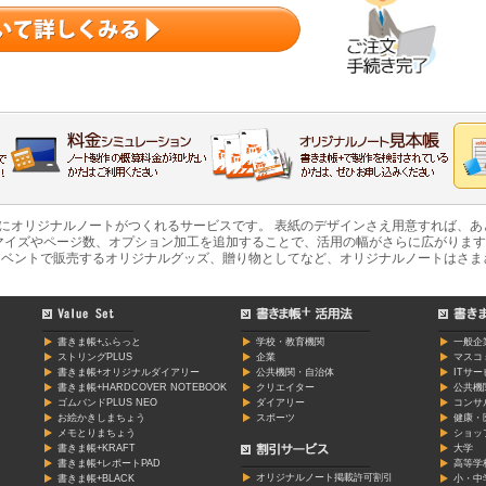
軽にオリジナルノートがつくれるサービスです。 表紙のデザインさえ用意すれば、
マイズやページ数、オプション加工を追加することで、活用の幅がさらに広がります
ベントで販売するオリジナルグッズ、贈り物としてなど、オリジナルノートはさま
書きま帳+ふらっと
学校・教育機関
一般企
ストリングPLUS
企業
マスコ
書きま帳+オリジナルダイアリー
公共機関・自治体
ITサ
書きま帳+HARDCOVER NOTEBOOK
クリエイター
公共機
ゴムバンドPLUS NEO
ダイアリー
コンサ
お絵かきしまちょう
スポーツ
健康・
メモとりまちょう
ショッ
書きま帳+KRAFT
大学
書きま帳+レポートPAD
高等学
オリジナルノート掲載許可割引
書きま帳+BLACK
小・中