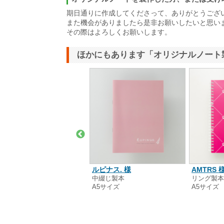
期日通りに作成してくださって、ありがとうござ
また機会がありましたら是非お願いしたいと思い
その際はよろしくお願いします。
ほかにもあります「オリジナルノート
同会社ALOHAマンガ 様
ルピナス. 様
AMTRS 
ング製本
中綴じ製本
リング製
7サイズ
A5サイズ
A5サイズ