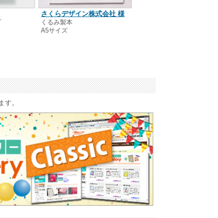
八木 なお子 様
様
さくらデザイン株式会社 様
中綴じ製本
プ
くるみ製本
A5サイズ
A5サイズ
います。