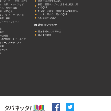
業（メーカー、商社、ほか）
基本仕様に関するQ&A
ミ、出版、メディアなど
校正、製品サンプル、見本帳の確認に関
するQ&A
ービス、情報通信業
お見積、ご注文、代金の支払いに関する
関、NPOなど
データに関するに関するQ&A
ルティング、サービス業
印刷に関するQ&A
医療・福祉
プ・ネットショップ
校
書きま帳+のつくりかた
学校
書きま帳査隊
・幼稚園
・専門学校、スクールなど
イター、アーティスト
演劇
サークル
ツ