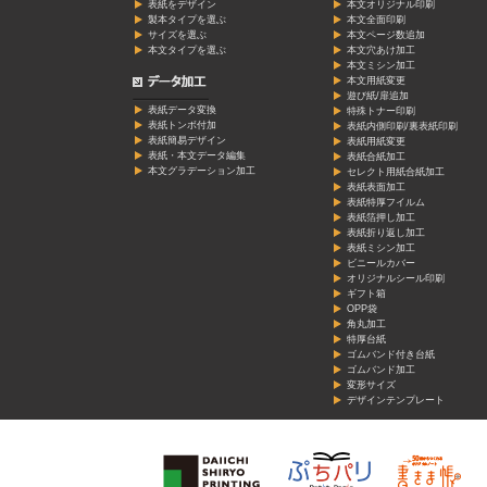
表紙をデザイン
本文オリジナル印刷
製本タイプを選ぶ
本文全面印刷
サイズを選ぶ
本文ページ数追加
本文タイプを選ぶ
本文穴あけ加工
本文ミシン加工
本文用紙変更
遊び紙/扉追加
表紙データ変換
特殊トナー印刷
表紙トンボ付加
表紙内側印刷/裏表紙印刷
表紙簡易デザイン
表紙用紙変更
表紙・本文データ編集
表紙合紙加工
本文グラデーション加工
セレクト用紙合紙加工
表紙表面加工
表紙特厚フイルム
表紙箔押し加工
表紙折り返し加工
表紙ミシン加工
ビニールカバー
オリジナルシール印刷
ギフト箱
OPP袋
角丸加工
特厚台紙
ゴムバンド付き台紙
ゴムバンド加工
変形サイズ
デザインテンプレート