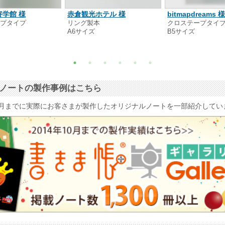
学館 様
赤倉観光ホテル 様
bitmapdreams 
ープタイプ
リング製本
クロステープタイ
A6サイズ
B5サイズ
ナルノートの製作事例はこちら
4年10月までに実際にお客さまが製作したオリジナルノートを一部紹介して