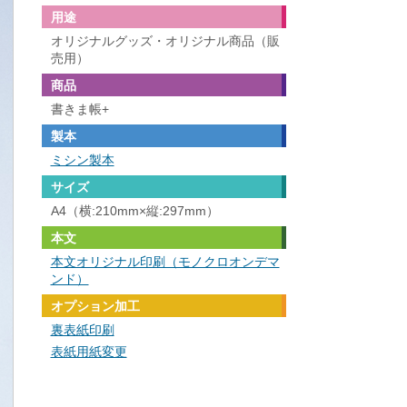
用途
オリジナルグッズ・オリジナル商品（販
売用）
商品
書きま帳+
製本
ミシン製本
サイズ
A4（横:210mm×縦:297mm）
本文
本文オリジナル印刷（モノクロオンデマ
ンド）
オプション加工
裏表紙印刷
表紙用紙変更