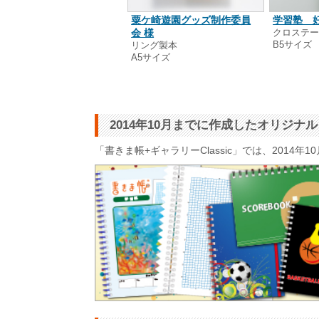
式会社サイバーテック 様
粟ケ崎遊園グッズ制作委員
学習塾 好
るみ製本
会 様
クロステ
5サイズ
B5サイズ
リング製本
A5サイズ
2014年10月までに作成したオリジ
「書きま帳+ギャラリーClassic」では、201