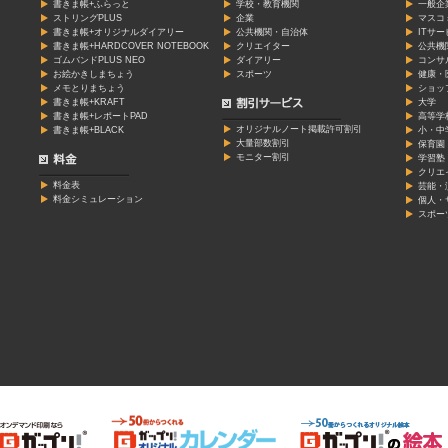
書きま帳+ふらっと
学校・教育機関
一般企
ストリングPLUS
企業
マスコ
書きま帳+オリジナルダイアリー
公共機関・自治体
ITサ
書きま帳+HARDCOVER NOTEBOOK
クリエイター
公共機
ゴムバンドPLUS NEO
ダイアリー
コンサ
お絵かきしまちょう
スポーツ
健康・
メモとりまちょう
ショッ
書きま帳+KRAFT
大学
書きま帳+レポートPAD
高等学
オリジナルノート掲載許可割引
書きま帳+BLACK
小・中
大量部数割引
保育園
モニター割引
学習塾
クリエ
料金表
芸能・
料金シミュレーション
個人・
スポー