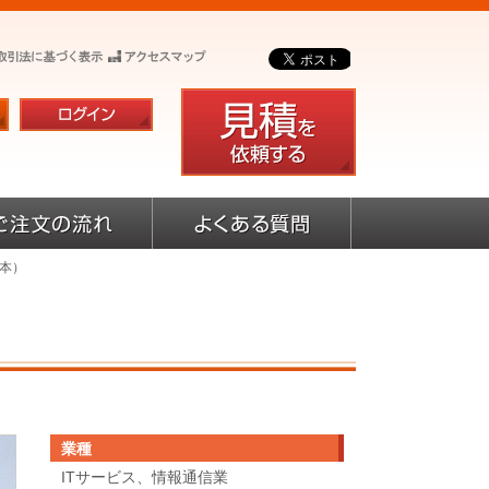
製本）
業種
ITサービス、情報通信業