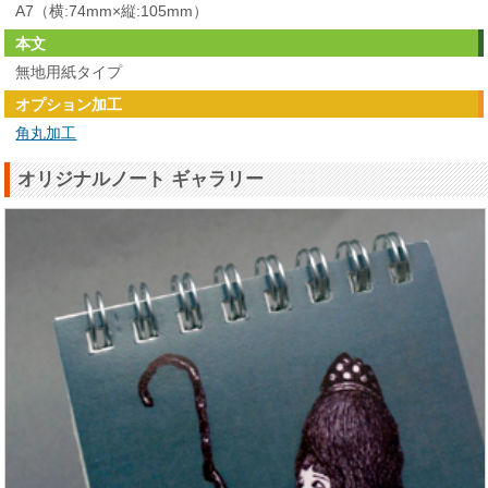
A7（横:74mm×縦:105mm）
本文
無地用紙タイプ
オプション加工
角丸加工
オリジナルノート ギャラリー