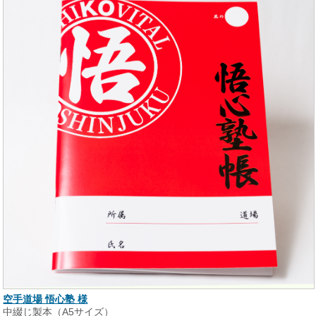
空手道場 悟心塾 様
中綴じ製本（A5サイズ）