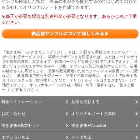
サンプル確認した後に、商品の本製作を開始するのではじめての方で
も安心してオリジナルノートを作成できます。
※修正が必要な場合は別途料金が必要となります。あらかじめご了承
ください。
「書きま帳+（かきまちょうプラス）」とは、50冊から手軽にオリジナルノート
がつくれるサービスです。 表紙のデザインさえ用意すれば、あとはノートのサイ
ズや製本の方式、本文タイプ、付属パーツなどを選ぶだけでご注文できます。 本
文デザインのカスタマイズやページ数、オプション加工を追加することで、活用
の幅がさらに広がります。 営業や販売促進のためのノベルティや販促ツール（販
促品）、教育現場で使う学習ノート、卒業や卒園の記念品、イベントで販売する
オリジナルグッズ、贈り物としてなど、オリジナルノートはさまざまなシーンで
活用できます。 オリジナルノートの作成・印刷・制作（製作）なら「書きま帳
+」にお任せください。
見積を依頼する
料金シミュレーション
オリジナルノート見本帳
お問い合わせ
書きま帳+ValueSet
書きま帳+基本セット
データ加工
オプション加工