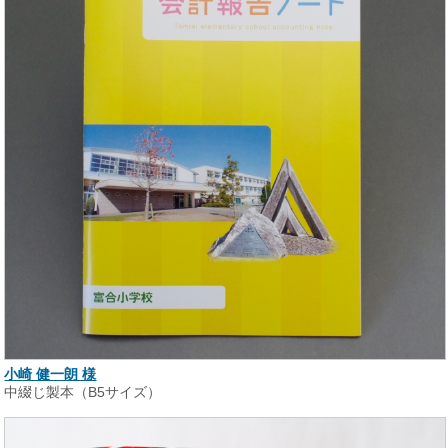
小崎 健一朗 様
中綴じ製本（B5サイズ）