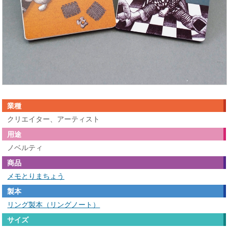
業種
クリエイター、アーティスト
用途
ノベルティ
商品
メモとりまちょう
製本
リング製本（リングノート）
サイズ