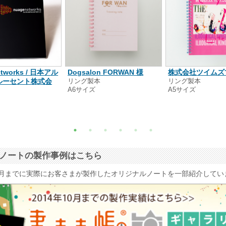
etworks / 日本アル
Dogsalon FORWAN 様
株式会社ツイムズ
ルーセント株式会
リング製本
リング製本
A6サイズ
A5サイズ
本
ナルノートの製作事例はこちら
4年10月までに実際にお客さまが製作したオリジナルノートを一部紹介して