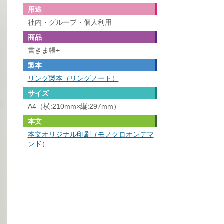
用途
社内・グループ・個人利用
商品
書きま帳+
製本
リング製本（リングノート）
サイズ
A4（横:210mm×縦:297mm）
本文
本文オリジナル印刷（モノクロオンデマ
ンド）