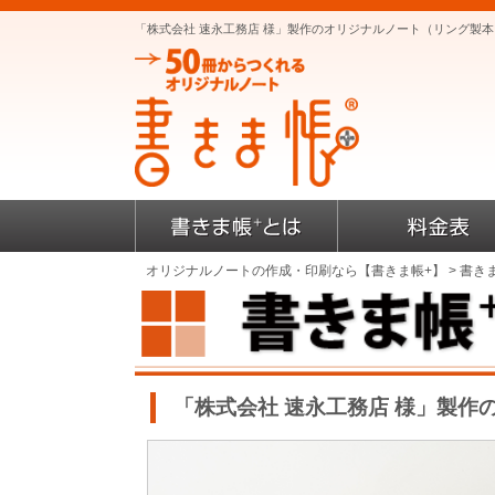
「株式会社 速永工務店 様」製作のオリジナルノート（リング製
オリジナルノートの作成・印刷なら【書きま帳+】
>
書き
「株式会社 速永工務店 様」製作