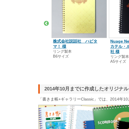
imi 様
株式会社説話社 ハピタ
Nuage N
ング製本
マ！ 様
カテル・
7サイズ
リング製本
社 様
B6サイズ
リング製
A5サイズ
2014年10月までに作成したオリジ
「書きま帳+ギャラリーClassic」では、201