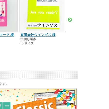
マーク 様
有限会社ウイングス 様
ココロジック株式会社 様
中綴じ製本
リング製本
B5サイズ
A5サイズ
います。