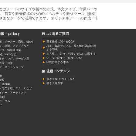
あとはノートのサイズや製本の方式、本文タイプ、付属パーツ
。 営業や販売促進のためのノベルティや販促ツール（販促
ざまなシーンで活用できます。 オリジナルノートの作成・印
業（メーカー、商社、ほか）
基本仕様に関するQ&A
ミ、出版、メディアなど
校正、製品サンプル、見本帳の確認に関
するQ&A
ービス、情報通信業
お見積、ご注文、代金の支払いに関する
関、NPOなど
データに関するに関するQ&A
ルティング、サービス業
印刷に関するQ&A
医療・福祉
プ・ネットショップ
校
書きま帳+のつくりかた
学校
書きま帳査隊
・幼稚園
・専門学校、スクールなど
イター、アーティスト
演劇
サークル
ツ