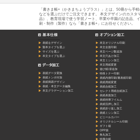
「書きま帳+（かきまちょうプラス）」とは、50冊から手
などを選ぶだけでご注文できます。 本文デザインのカスタ
品）、教育現場で使う学習ノート、卒業や卒園の記念品、イ
刷・制作（製作）なら「書きま帳+」にお任せください。
表紙をデザイン
本文オリジナル印刷
製本タイプを選ぶ
本文全面印刷
サイズを選ぶ
本文ページ数追加
本文タイプを選ぶ
本文穴あけ加工
本文ミシン加工
本文用紙変更
遊び紙/扉追加
表紙データ変換
特殊トナー印刷
表紙トンボ付加
表紙内側印刷/裏表紙印刷
表紙簡易デザイン
表紙用紙変更
表紙・本文データ編集
表紙合紙加工
本文グラデーション加工
セレクト用紙合紙加工
表紙表面加工
表紙特厚フイルム
表紙箔押し加工
表紙折り返し加工
表紙ミシン加工
ビニールカバー
オリジナルシール印刷
ギフト箱
OPP袋
角丸加工
特厚台紙