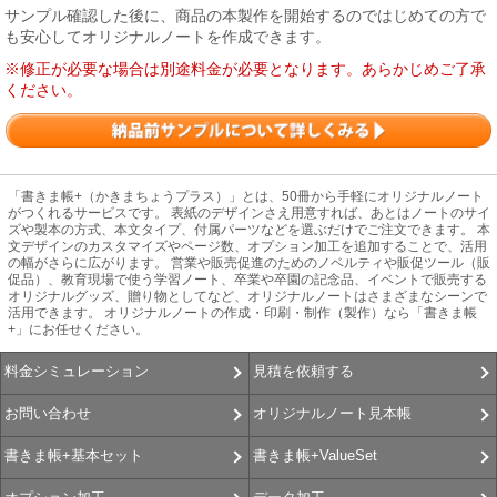
サンプル確認した後に、商品の本製作を開始するのではじめての方で
も安心してオリジナルノートを作成できます。
※修正が必要な場合は別途料金が必要となります。あらかじめご了承
ください。
「書きま帳+（かきまちょうプラス）」とは、50冊から手軽にオリジナルノート
がつくれるサービスです。 表紙のデザインさえ用意すれば、あとはノートのサイ
ズや製本の方式、本文タイプ、付属パーツなどを選ぶだけでご注文できます。 本
文デザインのカスタマイズやページ数、オプション加工を追加することで、活用
の幅がさらに広がります。 営業や販売促進のためのノベルティや販促ツール（販
促品）、教育現場で使う学習ノート、卒業や卒園の記念品、イベントで販売する
オリジナルグッズ、贈り物としてなど、オリジナルノートはさまざまなシーンで
活用できます。 オリジナルノートの作成・印刷・制作（製作）なら「書きま帳
+」にお任せください。
見積を依頼する
料金シミュレーション
オリジナルノート見本帳
お問い合わせ
書きま帳+ValueSet
書きま帳+基本セット