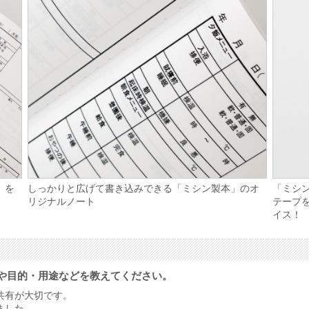
」を
しっかりと広げて書き込みできる「ミシン製本」のオ
「ミシ
リジナルノート
テープ
イス！
や目的・用途などを教えてください。
共有が大切です。
ました。