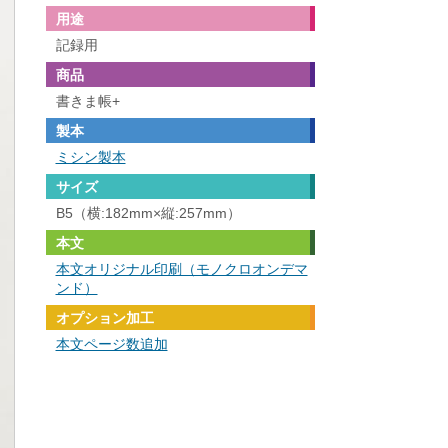
用途
記録用
商品
書きま帳+
製本
ミシン製本
サイズ
B5（横:182mm×縦:257mm）
本文
本文オリジナル印刷（モノクロオンデマ
ンド）
オプション加工
本文ページ数追加