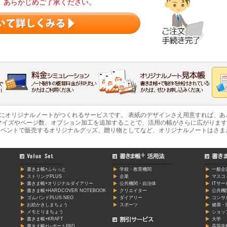
。あらかじめご了承ください。
軽にオリジナルノートがつくれるサービスです。 表紙のデザインさえ用意すれば、
マイズやページ数、オプション加工を追加することで、活用の幅がさらに広がります
ベントで販売するオリジナルグッズ、贈り物としてなど、オリジナルノートはさま
書きま帳+ふらっと
学校・教育機関
一般企
ストリングPLUS
企業
マスコ
書きま帳+オリジナルダイアリー
公共機関・自治体
ITサ
書きま帳+HARDCOVER NOTEBOOK
クリエイター
公共機
ゴムバンドPLUS NEO
ダイアリー
コンサ
お絵かきしまちょう
スポーツ
健康・
メモとりまちょう
ショッ
書きま帳+KRAFT
大学
書きま帳+レポートPAD
高等学