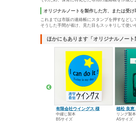
オリジナルノートを製作した方、または受け
これまでは市販の連絡帳にスタンプを押すなどし
そうした手間が省け、見た目もスッキリして使い
ほかにもあります「オリジナルノート
有限会社ウイングス 様
スコプラズム 様
植松 良恵
中綴じ製本
ング製本
リング製
B5サイズ
形サイズ
A5サイズ