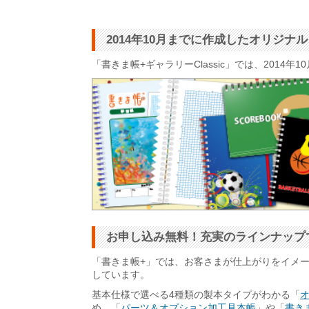
2014年10月までに作成したオリジ
「書きま帳+ギャラリーClassic」では、201
お申し込み無料！充実のラインナップ
「書きま帳+」では、お客さまが仕上がりをイメ
しています。
基本仕様で選べる4種類の製本タイプがわかる「
め、「
パーツ＆オプション加工見本帳
」や「
書きま