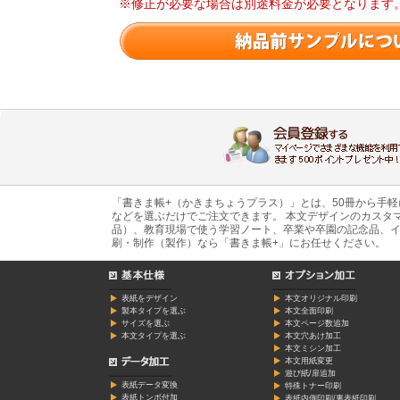
※修正が必要な場合は別途料金が必要となります
「書きま帳+（かきまちょうプラス）」とは、50冊から手
などを選ぶだけでご注文できます。 本文デザインのカスタ
品）、教育現場で使う学習ノート、卒業や卒園の記念品、イ
刷・制作（製作）なら「書きま帳+」にお任せください。
表紙をデザイン
本文オリジナル印刷
製本タイプを選ぶ
本文全面印刷
サイズを選ぶ
本文ページ数追加
本文タイプを選ぶ
本文穴あけ加工
本文ミシン加工
本文用紙変更
遊び紙/扉追加
表紙データ変換
特殊トナー印刷
表紙トンボ付加
表紙内側印刷/裏表紙印刷