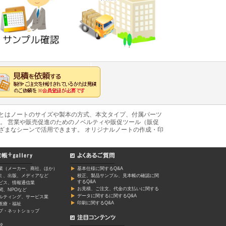
あとはノートのサイズや製本の方式、本文タイプ、付属パーツ
。 営業や販売促進のためのノベルティや販促ツール（販促
ざまなシーンで活用できます。 オリジナルノートの作成・印
業（メーカー、商社、ほか）
基本仕様に関するQ&A
ミ、出版、メディアなど
校正、製品サンプル、見本帳の確認に関
するQ&A
ービス、情報通信業
お見積、ご注文、代金の支払いに関する
関、NPOなど
データに関するに関するQ&A
ルティング、サービス業
印刷に関するQ&A
医療・福祉
プ・ネットショップ
校