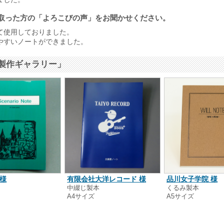
取った方の「よろこびの声」をお聞かせください。
て使用しておりました。
やすいノートができました。
製作ギャラリー」
 様
有限会社大洋レコード 様
品川女子学院 様
本
中綴じ製本
くるみ製本
A4サイズ
A5サイズ