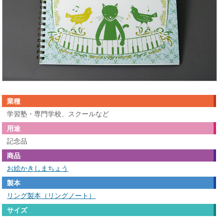
業種
学習塾・専門学校、スクールなど
用途
記念品
商品
お絵かきしまちょう
製本
リング製本（リングノート）
サイズ