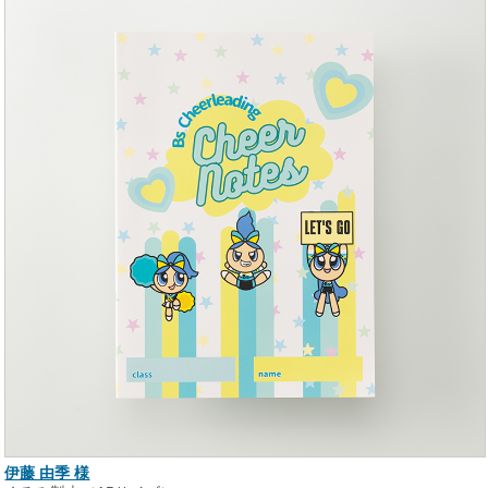
伊藤 由季 様