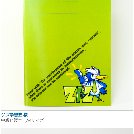
ジズ学習塾 様
中綴じ製本（A4サイズ）