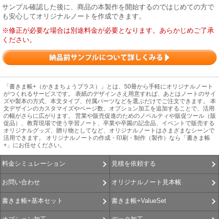
サンプル確認した後に、商品の本製作を開始するのではじめての方で
も安心してオリジナルノートを作成できます。
※修正が必要な場合は別途料金が必要となります。あらかじめご了承
ください。
「書きま帳+（かきまちょうプラス）」とは、50冊から手軽にオリジナルノート
がつくれるサービスです。 表紙のデザインさえ用意すれば、あとはノートのサイ
ズや製本の方式、本文タイプ、付属パーツなどを選ぶだけでご注文できます。 本
文デザインのカスタマイズやページ数、オプション加工を追加することで、活用
の幅がさらに広がります。 営業や販売促進のためのノベルティや販促ツール（販
促品）、教育現場で使う学習ノート、卒業や卒園の記念品、イベントで販売する
オリジナルグッズ、贈り物としてなど、オリジナルノートはさまざまなシーンで
活用できます。 オリジナルノートの作成・印刷・制作（製作）なら「書きま帳
+」にお任せください。
見積を依頼する
料金シミュレーション
オリジナルノート見本帳
お問い合わせ
書きま帳+ValueSet
書きま帳+基本セット