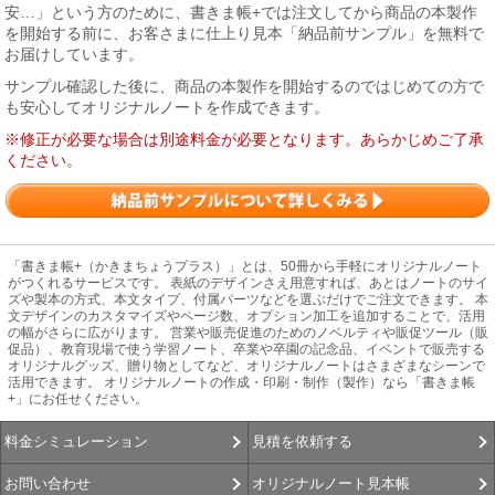
安…」という方のために、書きま帳+では注文してから商品の本製作
を開始する前に、お客さまに仕上り見本「納品前サンプル」を無料で
お届けしています。
サンプル確認した後に、商品の本製作を開始するのではじめての方で
も安心してオリジナルノートを作成できます。
※修正が必要な場合は別途料金が必要となります。あらかじめご了承
ください。
「書きま帳+（かきまちょうプラス）」とは、50冊から手軽にオリジナルノート
がつくれるサービスです。 表紙のデザインさえ用意すれば、あとはノートのサイ
ズや製本の方式、本文タイプ、付属パーツなどを選ぶだけでご注文できます。 本
文デザインのカスタマイズやページ数、オプション加工を追加することで、活用
の幅がさらに広がります。 営業や販売促進のためのノベルティや販促ツール（販
促品）、教育現場で使う学習ノート、卒業や卒園の記念品、イベントで販売する
オリジナルグッズ、贈り物としてなど、オリジナルノートはさまざまなシーンで
活用できます。 オリジナルノートの作成・印刷・制作（製作）なら「書きま帳
+」にお任せください。
見積を依頼する
料金シミュレーション
オリジナルノート見本帳
お問い合わせ