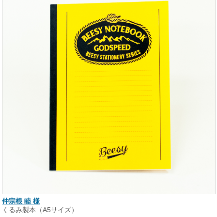
仲宗根 睦 様
くるみ製本（A5サイズ）