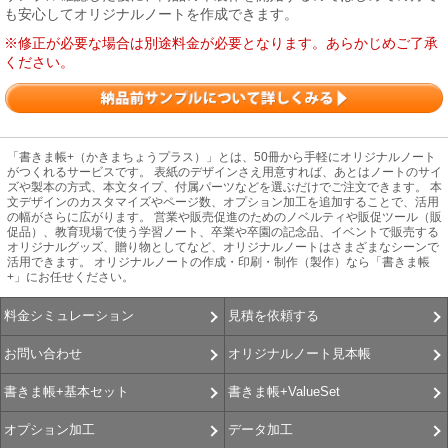
も安心してオリジナルノートを作成できます。
※修正が必要な場合は別途料金が必要となります。あらかじめご了承
ください。
「書きま帳+（かきまちょうプラス）」とは、50冊から手軽にオリジナルノート
がつくれるサービスです。 表紙のデザインさえ用意すれば、あとはノートのサイ
ズや製本の方式、本文タイプ、付属パーツなどを選ぶだけでご注文できます。 本
文デザインのカスタマイズやページ数、オプション加工を追加することで、活用
の幅がさらに広がります。 営業や販売促進のためのノベルティや販促ツール（販
促品）、教育現場で使う学習ノート、卒業や卒園の記念品、イベントで販売する
オリジナルグッズ、贈り物としてなど、オリジナルノートはさまざまなシーンで
活用できます。 オリジナルノートの作成・印刷・制作（製作）なら「書きま帳
+」にお任せください。
見積を依頼する
料金シミュレーション
オリジナルノート見本帳
お問い合わせ
書きま帳+ValueSet
書きま帳+基本セット
データ加工
オプション加工