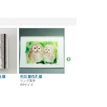
ウォーク株式会社 様
3 様
中川 賀代子 様
リング製本
リング製本
A7サイズ
A4サイズ