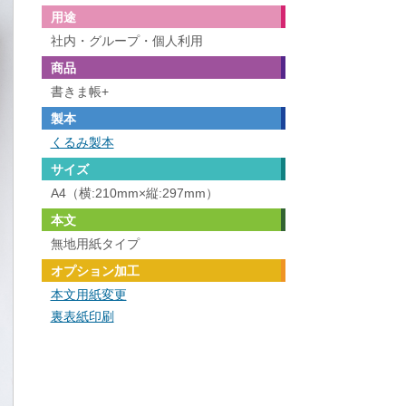
用途
社内・グループ・個人利用
商品
書きま帳+
製本
くるみ製本
サイズ
A4（横:210mm×縦:297mm）
本文
無地用紙タイプ
オプション加工
本文用紙変更
裏表紙印刷