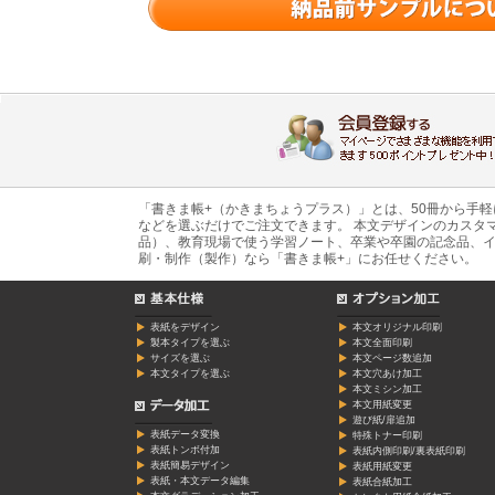
「書きま帳+（かきまちょうプラス）」とは、50冊から手
などを選ぶだけでご注文できます。 本文デザインのカスタ
品）、教育現場で使う学習ノート、卒業や卒園の記念品、イ
刷・制作（製作）なら「書きま帳+」にお任せください。
表紙をデザイン
本文オリジナル印刷
製本タイプを選ぶ
本文全面印刷
サイズを選ぶ
本文ページ数追加
本文タイプを選ぶ
本文穴あけ加工
本文ミシン加工
本文用紙変更
遊び紙/扉追加
表紙データ変換
特殊トナー印刷
表紙トンボ付加
表紙内側印刷/裏表紙印刷
表紙簡易デザイン
表紙用紙変更
表紙・本文データ編集
表紙合紙加工