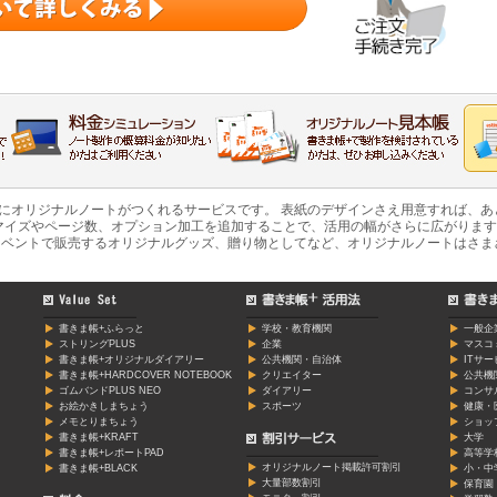
軽にオリジナルノートがつくれるサービスです。 表紙のデザインさえ用意すれば、
マイズやページ数、オプション加工を追加することで、活用の幅がさらに広がります
ベントで販売するオリジナルグッズ、贈り物としてなど、オリジナルノートはさま
書きま帳+ふらっと
学校・教育機関
一般企
ストリングPLUS
企業
マスコ
書きま帳+オリジナルダイアリー
公共機関・自治体
ITサ
書きま帳+HARDCOVER NOTEBOOK
クリエイター
公共機
ゴムバンドPLUS NEO
ダイアリー
コンサ
お絵かきしまちょう
スポーツ
健康・
メモとりまちょう
ショッ
書きま帳+KRAFT
大学
書きま帳+レポートPAD
高等学
オリジナルノート掲載許可割引
書きま帳+BLACK
小・中
大量部数割引
保育園