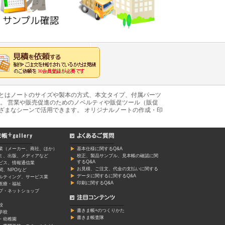
あとはノートのサイズや製本の方式、本文タイプ、付属パーツ
。 営業や販売促進のためのノベルティや販促ツール（販促
ざまなシーンで活用できます。 オリジナルノートの作成・印
業（メーカー、商社、ほか）
基本仕様に関するQ&A
ミ、出版、メディアなど
校正、製品サンプル、見本帳の確認に関
するQ&A
ービス、情報通信業
お見積、ご注文、代金の支払いに関する
関、NPOなど
データに関するに関するQ&A
ルティング、サービス業
印刷に関するQ&A
医療・福祉
プ・ネットショップ
校
書きま帳+のつくりかた
学校
書きま帳査隊
・幼稚園