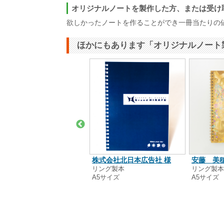
オリジナルノートを製作した方、または受け
欲しかったノートを作ることができ一冊当たりの
ほかにもあります「オリジナルノート
式会社サクシード 様
株式会社北日本広告社 様
安藤 美穂
ング製本
リング製本
リング製
6サイズ
A5サイズ
A5サイズ