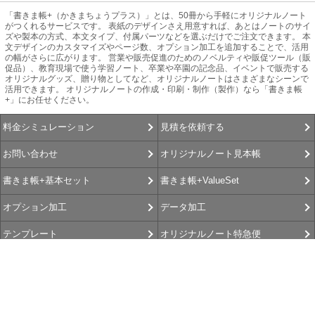
「書きま帳+（かきまちょうプラス）」とは、50冊から手軽にオリジナルノート
がつくれるサービスです。 表紙のデザインさえ用意すれば、あとはノートのサイ
ズや製本の方式、本文タイプ、付属パーツなどを選ぶだけでご注文できます。 本
文デザインのカスタマイズやページ数、オプション加工を追加することで、活用
の幅がさらに広がります。 営業や販売促進のためのノベルティや販促ツール（販
促品）、教育現場で使う学習ノート、卒業や卒園の記念品、イベントで販売する
オリジナルグッズ、贈り物としてなど、オリジナルノートはさまざまなシーンで
活用できます。 オリジナルノートの作成・印刷・制作（製作）なら「書きま帳
+」にお任せください。
見積を依頼する
料金シミュレーション
オリジナルノート見本帳
お問い合わせ
書きま帳+ValueSet
書きま帳+基本セット
データ加工
オプション加工
オリジナルノート特急便
テンプレート
書きま帳査隊
書きま帳+Gallery
選べるお支払方法
お客さま よろこびの声