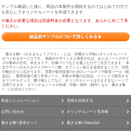
サンプル確認した後に、商品の本製作を開始するのではじめての方で
も安心してオリジナルノートを作成できます。
※修正が必要な場合は別途料金が必要となります。あらかじめご了承
ください。
「書きま帳+（かきまちょうプラス）」とは、50冊から手軽にオリジナルノート
がつくれるサービスです。 表紙のデザインさえ用意すれば、あとはノートのサイ
ズや製本の方式、本文タイプ、付属パーツなどを選ぶだけでご注文できます。 本
文デザインのカスタマイズやページ数、オプション加工を追加することで、活用
の幅がさらに広がります。 営業や販売促進のためのノベルティや販促ツール（販
促品）、教育現場で使う学習ノート、卒業や卒園の記念品、イベントで販売する
オリジナルグッズ、贈り物としてなど、オリジナルノートはさまざまなシーンで
活用できます。 オリジナルノートの作成・印刷・制作（製作）なら「書きま帳
+」にお任せください。
見積を依頼する
料金シミュレーション
オリジナルノート見本帳
お問い合わせ
書きま帳+ValueSet
書きま帳+基本セット