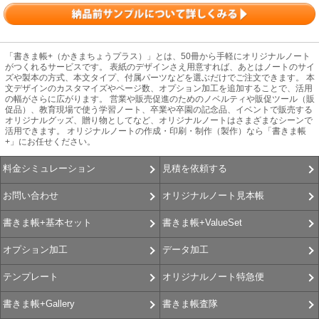
「書きま帳+（かきまちょうプラス）」とは、50冊から手軽にオリジナルノート
がつくれるサービスです。 表紙のデザインさえ用意すれば、あとはノートのサイ
ズや製本の方式、本文タイプ、付属パーツなどを選ぶだけでご注文できます。 本
文デザインのカスタマイズやページ数、オプション加工を追加することで、活用
の幅がさらに広がります。 営業や販売促進のためのノベルティや販促ツール（販
促品）、教育現場で使う学習ノート、卒業や卒園の記念品、イベントで販売する
オリジナルグッズ、贈り物としてなど、オリジナルノートはさまざまなシーンで
活用できます。 オリジナルノートの作成・印刷・制作（製作）なら「書きま帳
+」にお任せください。
見積を依頼する
料金シミュレーション
オリジナルノート見本帳
お問い合わせ
書きま帳+ValueSet
書きま帳+基本セット
データ加工
オプション加工
オリジナルノート特急便
テンプレート
書きま帳査隊
書きま帳+Gallery