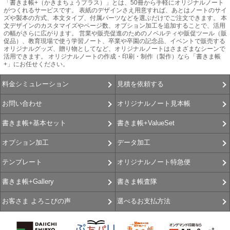
「書きま帳+（かきまちょうプラス）」とは、50冊から手軽にオリジナルノート
がつくれるサービスです。 表紙のデザインさえ用意すれば、あとはノートのサイ
ズや製本の方式、本文タイプ、付属パーツなどを選ぶだけでご注文できます。 本
文デザインのカスタマイズやページ数、オプション加工を追加することで、活用
の幅がさらに広がります。 営業や販売促進のためのノベルティや販促ツール（販
促品）、教育現場で使う学習ノート、卒業や卒園の記念品、イベントで販売する
オリジナルグッズ、贈り物としてなど、オリジナルノートはさまざまなシーンで
活用できます。 オリジナルノートの作成・印刷・制作（製作）なら「書きま帳
+」にお任せください。
見積を依頼する
料金シミュレーション
オリジナルノート見本帳
お問い合わせ
書きま帳+ValueSet
書きま帳+基本セット
データ加工
オプション加工
オリジナルノート特急便
テンプレート
書きま帳査隊
書きま帳+Gallery
選べるお支払方法
お客さま よろこびの声