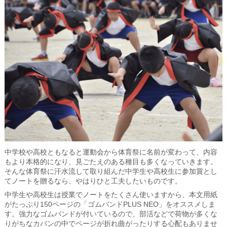
中学校や高校ともなると運動会から体育祭に名前が変わって、内容
もより本格的になり、見ごたえのある種目も多くなっていきます。
そんな体育祭に汗水流して取り組んだ中学生や高校生に参加賞とし
てノートを贈るなら、やはりひと工夫したいものです。
中学生や高校生は授業でノートをたくさん使いますから、本文用紙
がたっぷり150ページの「ゴムバンドPLUS NEO」をオススメしま
す。強力なゴムバンドが付いているので、部活などで荷物が多くな
りがちなカバンの中でページが折れ曲がったりする心配もありませ