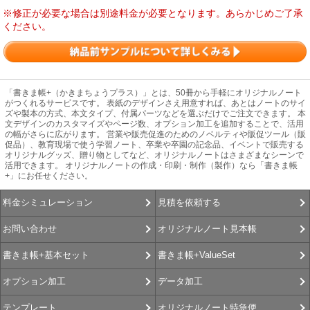
※修正が必要な場合は別途料金が必要となります。あらかじめご了承
ください。
「書きま帳+（かきまちょうプラス）」とは、50冊から手軽にオリジナルノート
がつくれるサービスです。 表紙のデザインさえ用意すれば、あとはノートのサイ
ズや製本の方式、本文タイプ、付属パーツなどを選ぶだけでご注文できます。 本
文デザインのカスタマイズやページ数、オプション加工を追加することで、活用
の幅がさらに広がります。 営業や販売促進のためのノベルティや販促ツール（販
促品）、教育現場で使う学習ノート、卒業や卒園の記念品、イベントで販売する
オリジナルグッズ、贈り物としてなど、オリジナルノートはさまざまなシーンで
活用できます。 オリジナルノートの作成・印刷・制作（製作）なら「書きま帳
+」にお任せください。
見積を依頼する
料金シミュレーション
オリジナルノート見本帳
お問い合わせ
書きま帳+ValueSet
書きま帳+基本セット
データ加工
オプション加工
オリジナルノート特急便
テンプレート