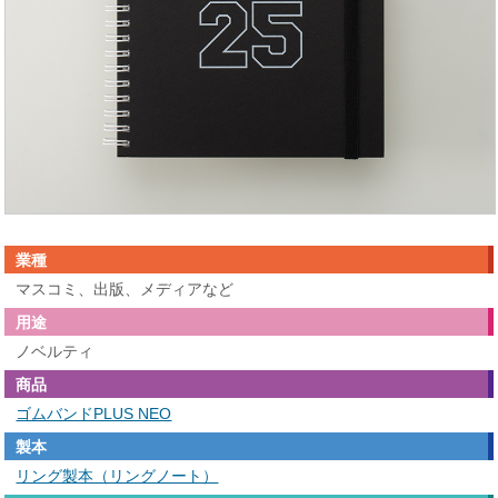
業種
マスコミ、出版、メディアなど
用途
ノベルティ
商品
ゴムバンドPLUS NEO
製本
リング製本（リングノート）