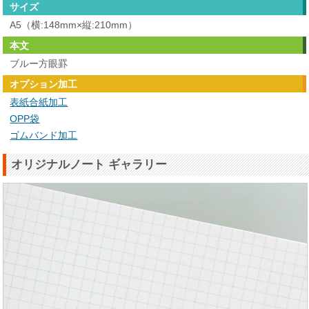
サイズ
A5（横:148mm×縦:210mm）
本文
ブルー方眼罫
オプション加工
表紙合紙加工
OPP袋
ゴムバンド加工
オリジナルノート ギャラリー