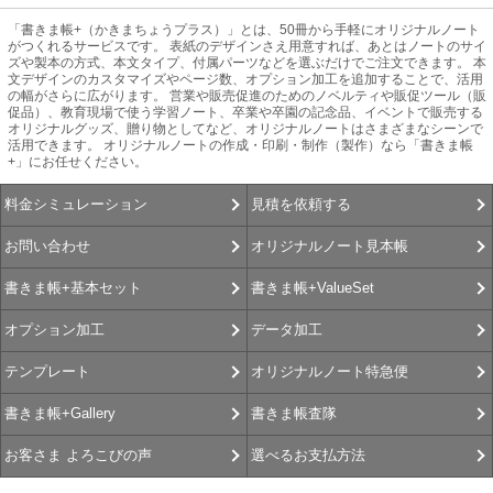
「書きま帳+（かきまちょうプラス）」とは、50冊から手軽にオリジナルノート
がつくれるサービスです。 表紙のデザインさえ用意すれば、あとはノートのサイ
ズや製本の方式、本文タイプ、付属パーツなどを選ぶだけでご注文できます。 本
文デザインのカスタマイズやページ数、オプション加工を追加することで、活用
の幅がさらに広がります。 営業や販売促進のためのノベルティや販促ツール（販
促品）、教育現場で使う学習ノート、卒業や卒園の記念品、イベントで販売する
オリジナルグッズ、贈り物としてなど、オリジナルノートはさまざまなシーンで
活用できます。 オリジナルノートの作成・印刷・制作（製作）なら「書きま帳
+」にお任せください。
見積を依頼する
料金シミュレーション
オリジナルノート見本帳
お問い合わせ
書きま帳+ValueSet
書きま帳+基本セット
データ加工
オプション加工
オリジナルノート特急便
テンプレート
書きま帳査隊
書きま帳+Gallery
選べるお支払方法
お客さま よろこびの声