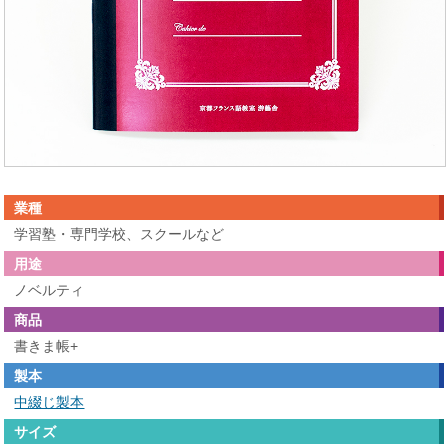
業種
学習塾・専門学校、スクールなど
用途
ノベルティ
商品
書きま帳+
製本
中綴じ製本
サイズ