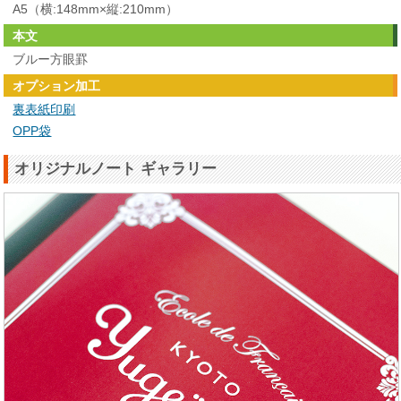
A5（横:148mm×縦:210mm）
本文
ブルー方眼罫
オプション加工
裏表紙印刷
OPP袋
オリジナルノート ギャラリー