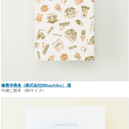
修善寺燕舎（株式会社89hachiku） 様
中綴じ製本（B6サイズ）