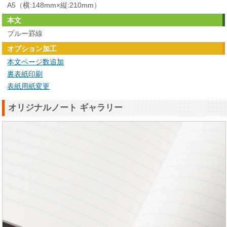
A5（横:148mm×縦:210mm）
本文
ブルー罫線
オプション加工
本文ページ数追加
裏表紙印刷
表紙用紙変更
オリジナルノート ギャラリー