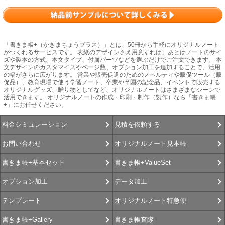
「書きま帳+（かきまちょうプラス）」とは、50冊から手軽にオリジナルノート
がつくれるサービスです。 表紙のデザインさえ用意すれば、あとはノートのサイ
ズや製本の方式、本文タイプ、付属パーツなどを選ぶだけでご注文できます。 本
文デザインのカスタマイズやページ数、オプション加工を追加することで、活用
の幅がさらに広がります。 営業や販売促進のためのノベルティや販促ツール（販
促品）、教育現場で使う学習ノート、卒業や卒園の記念品、イベントで販売する
オリジナルグッズ、贈り物としてなど、オリジナルノートはさまざまなシーンで
活用できます。 オリジナルノートの作成・印刷・制作（製作）なら「書きま帳
+」にお任せください。
見積を依頼する
料金シミュレーション
オリジナルノート見本帳
お問い合わせ
書きま帳+ValueSet
書きま帳+基本セット
データ加工
オプション加工
オリジナルノート特急便
テンプレート
書きま帳査隊
書きま帳+Gallery