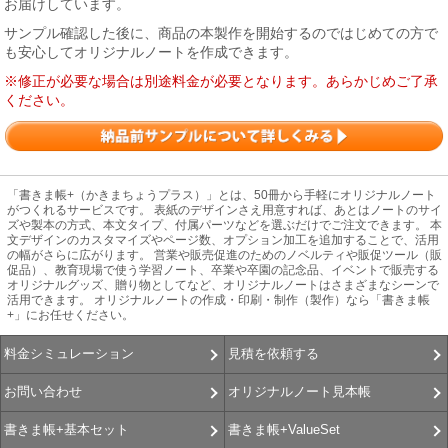
お届けしています。
サンプル確認した後に、商品の本製作を開始するのではじめての方で
も安心してオリジナルノートを作成できます。
※修正が必要な場合は別途料金が必要となります。あらかじめご了承
ください。
「書きま帳+（かきまちょうプラス）」とは、50冊から手軽にオリジナルノート
がつくれるサービスです。 表紙のデザインさえ用意すれば、あとはノートのサイ
ズや製本の方式、本文タイプ、付属パーツなどを選ぶだけでご注文できます。 本
文デザインのカスタマイズやページ数、オプション加工を追加することで、活用
の幅がさらに広がります。 営業や販売促進のためのノベルティや販促ツール（販
促品）、教育現場で使う学習ノート、卒業や卒園の記念品、イベントで販売する
オリジナルグッズ、贈り物としてなど、オリジナルノートはさまざまなシーンで
活用できます。 オリジナルノートの作成・印刷・制作（製作）なら「書きま帳
+」にお任せください。
見積を依頼する
料金シミュレーション
オリジナルノート見本帳
お問い合わせ
書きま帳+ValueSet
書きま帳+基本セット