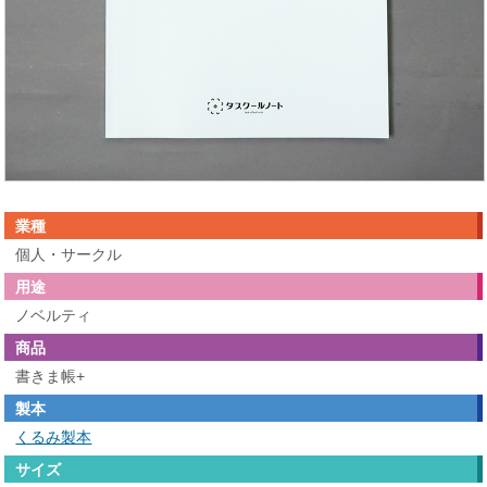
業種
個人・サークル
用途
ノベルティ
商品
書きま帳+
製本
くるみ製本
サイズ