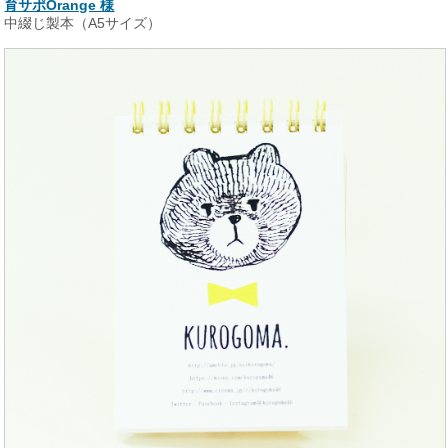
育サポOrange 様
中綴じ製本（A5サイズ）