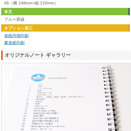
A5（横:148mm×縦:210mm）
本文
ブルー罫線
オプション加工
表紙内側印刷
裏表紙印刷
オリジナルノート ギャラリー