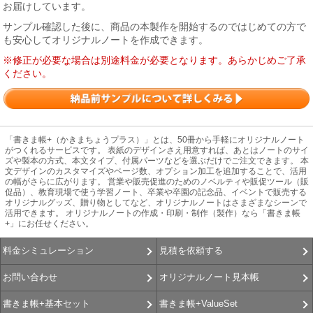
お届けしています。
サンプル確認した後に、商品の本製作を開始するのではじめての方で
も安心してオリジナルノートを作成できます。
※修正が必要な場合は別途料金が必要となります。あらかじめご了承
ください。
「書きま帳+（かきまちょうプラス）」とは、50冊から手軽にオリジナルノート
がつくれるサービスです。 表紙のデザインさえ用意すれば、あとはノートのサイ
ズや製本の方式、本文タイプ、付属パーツなどを選ぶだけでご注文できます。 本
文デザインのカスタマイズやページ数、オプション加工を追加することで、活用
の幅がさらに広がります。 営業や販売促進のためのノベルティや販促ツール（販
促品）、教育現場で使う学習ノート、卒業や卒園の記念品、イベントで販売する
オリジナルグッズ、贈り物としてなど、オリジナルノートはさまざまなシーンで
活用できます。 オリジナルノートの作成・印刷・制作（製作）なら「書きま帳
+」にお任せください。
見積を依頼する
料金シミュレーション
オリジナルノート見本帳
お問い合わせ
書きま帳+ValueSet
書きま帳+基本セット