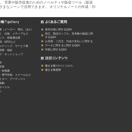
。 営業や販売促進のためのノベルティや販促ツール（販促
ざまなシーンで活用できます。 オリジナルノートの作成・印
業（メーカー、商社、ほか）
基本仕様に関するQ&A
ミ、出版、メディアなど
校正、製品サンプル、見本帳の確認に関
するQ&A
ービス、情報通信業
お見積、ご注文、代金の支払いに関する
関、NPOなど
データに関するに関するQ&A
ルティング、サービス業
印刷に関するQ&A
医療・福祉
プ・ネットショップ
校
書きま帳+のつくりかた
学校
書きま帳査隊
・幼稚園
・専門学校、スクールなど
イター、アーティスト
演劇
サークル
ツ