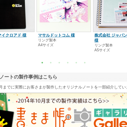
マイクロアド 様
マサルドットコム 様
株式会社 ジャパ
本
リング製本
様
A4サイズ
リング製本
A5サイズ
ナルノートの製作事例はこちら
4年10月までに実際にお客さまが製作したオリジナルノートを一部紹介して