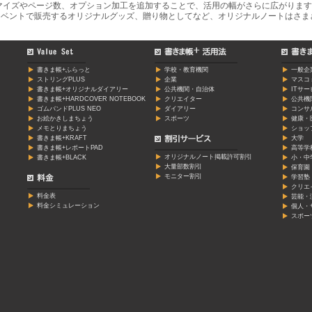
マイズやページ数、オプション加工を追加することで、活用の幅がさらに広がります
ベントで販売するオリジナルグッズ、贈り物としてなど、オリジナルノートはさま
書きま帳+ふらっと
学校・教育機関
一般企
ストリングPLUS
企業
マスコ
書きま帳+オリジナルダイアリー
公共機関・自治体
ITサ
書きま帳+HARDCOVER NOTEBOOK
クリエイター
公共機
ゴムバンドPLUS NEO
ダイアリー
コンサ
お絵かきしまちょう
スポーツ
健康・
メモとりまちょう
ショッ
書きま帳+KRAFT
大学
書きま帳+レポートPAD
高等学
オリジナルノート掲載許可割引
書きま帳+BLACK
小・中
大量部数割引
保育園
モニター割引
学習塾
クリエ
料金表
芸能・
料金シミュレーション
個人・
スポー