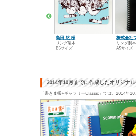
ども英語教室Little Sheep
島田 悠 様
株式会社
nglish 様
リング製本
リング製
B6サイズ
A5サイズ
るみ製本
4サイズ
2014年10月までに作成したオリジ
「書きま帳+ギャラリーClassic」では、201