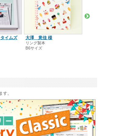
ンタイムズ
大澤 意佳 様
roko 様
リング製本
中綴じ製本
B6サイズ
A5サイズ
います。