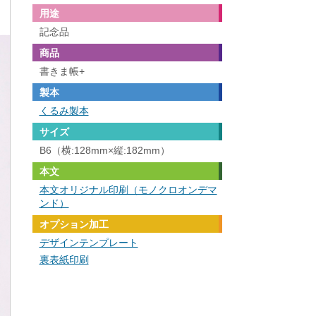
用途
記念品
商品
書きま帳+
製本
くるみ製本
サイズ
B6（横:128mm×縦:182mm）
本文
本文オリジナル印刷（モノクロオンデマ
ンド）
オプション加工
デザインテンプレート
裏表紙印刷