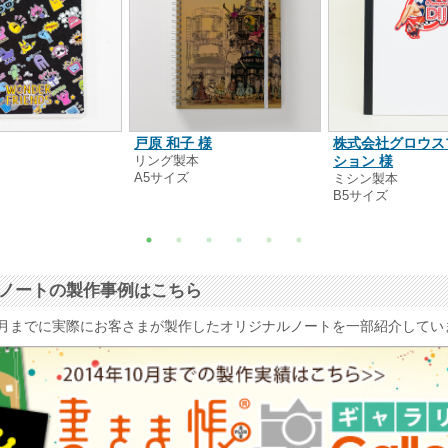
戸原 和子 様
株式会社グロウス
本
リング製本
ション 様
A5サイズ
ミシン製本
B5サイズ
ナルノートの製作事例はこちら
4年10月までに実際にお客さまが製作したオリジナルノートを一部紹介して