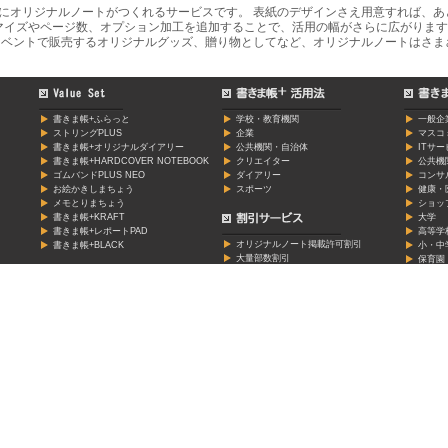
軽にオリジナルノートがつくれるサービスです。 表紙のデザインさえ用意すれば、
マイズやページ数、オプション加工を追加することで、活用の幅がさらに広がります
ベントで販売するオリジナルグッズ、贈り物としてなど、オリジナルノートはさま
書きま帳+ふらっと
学校・教育機関
一般企
ストリングPLUS
企業
マスコ
書きま帳+オリジナルダイアリー
公共機関・自治体
ITサ
書きま帳+HARDCOVER NOTEBOOK
クリエイター
公共機
ゴムバンドPLUS NEO
ダイアリー
コンサ
お絵かきしまちょう
スポーツ
健康・
メモとりまちょう
ショッ
書きま帳+KRAFT
大学
書きま帳+レポートPAD
高等学
オリジナルノート掲載許可割引
書きま帳+BLACK
小・中
大量部数割引
保育園
モニター割引
学習塾
クリエ
料金表
芸能・
料金シミュレーション
個人・
スポー