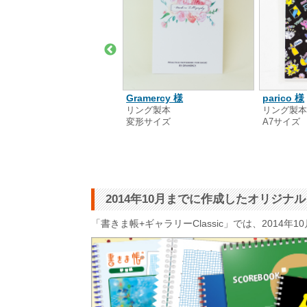
Gramercy 様
澤 沙紀 様
parico 様
リング製本
ング製本
リング製
変形サイズ
6サイズ
A7サイズ
2014年10月までに作成したオリジ
「書きま帳+ギャラリーClassic」では、201