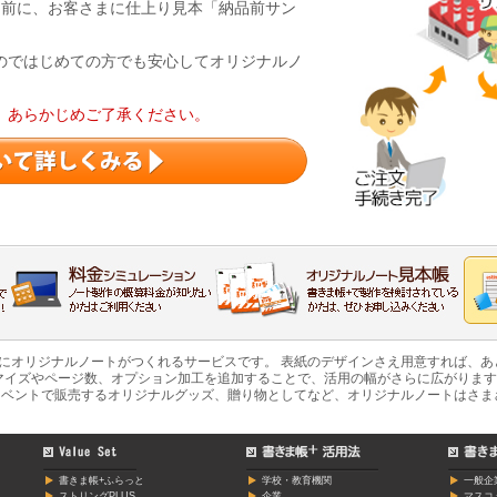
る前に、お客さまに仕上り見本「納品前サン
のではじめての方でも安心してオリジナルノ
。あらかじめご了承ください。
軽にオリジナルノートがつくれるサービスです。 表紙のデザインさえ用意すれば、
マイズやページ数、オプション加工を追加することで、活用の幅がさらに広がります
ベントで販売するオリジナルグッズ、贈り物としてなど、オリジナルノートはさま
書きま帳+ふらっと
学校・教育機関
一般企
ストリングPLUS
企業
マスコ