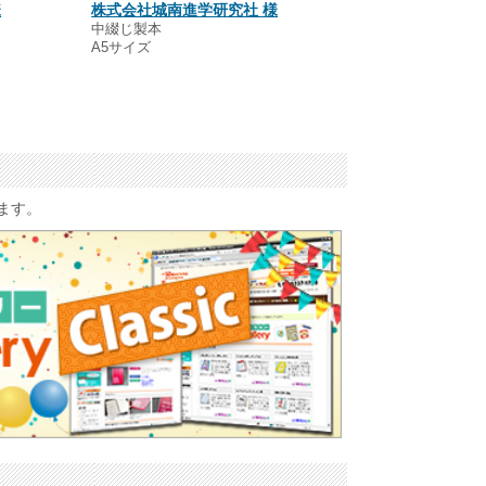
とも太郎 様
様
株式会社城南進学研究社 様
中綴じ製本
中綴じ製本
A5サイズ
A5サイズ
います。