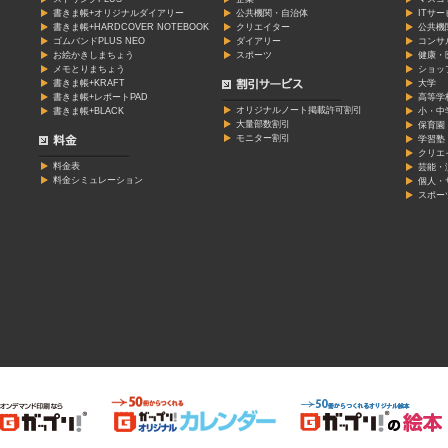
書きま帳+オリジナルダイアリー
公共機関・自治体
ITサ
書きま帳+HARDCOVER NOTEBOOK
クリエイター
公共機
ゴムバンドPLUS NEO
ダイアリー
コンサ
お絵かきしまちょう
スポーツ
健康・
メモとりまちょう
ショッ
書きま帳+KRAFT
大学
書きま帳+レポートPAD
高等学
オリジナルノート掲載許可割引
書きま帳+BLACK
小・中
大量部数割引
保育園
モニター割引
学習塾
クリエ
料金表
芸能・
料金シミュレーション
個人・
スポー