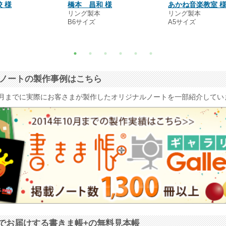
 様
橋本 昌和 様
あかね音楽教室 
本
リング製本
リング製本
B6サイズ
A5サイズ
ナルノートの製作事例はこちら
4年10月までに実際にお客さまが製作したオリジナルノートを一部紹介して
でお届けする書きま帳+の無料見本帳