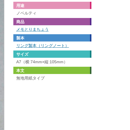
用途
ノベルティ
商品
メモとりまちょう
製本
リング製本（リングノート）
サイズ
A7（横:74mm×縦:105mm）
本文
無地用紙タイプ