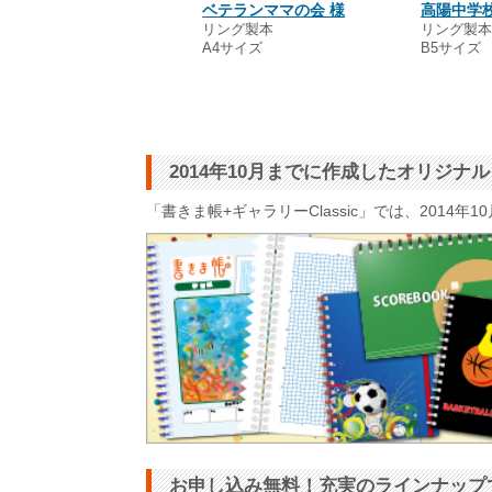
口 真奈 様
ベテランママの会 様
高陽中学校
綴じ製本
リング製本
リング製
5サイズ
A4サイズ
B5サイズ
2014年10月までに作成したオリジ
「書きま帳+ギャラリーClassic」では、201
お申し込み無料！充実のラインナップ