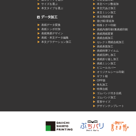
サイズを選ぶ
本文ページ数追加
本文タイプを選ぶ
本文穴あけ加工
本文ミシン加工
本文用紙変更
遊び紙/扉追加
表紙データ変換
特殊トナー印刷
表紙トンボ付加
表紙内側印刷/裏表紙印刷
表紙簡易デザイン
表紙用紙変更
表紙・本文データ編集
表紙合紙加工
本文グラデーション加工
セレクト用紙合紙加工
表紙表面加工
表紙特厚フイルム
表紙箔押し加工
表紙折り返し加工
表紙ミシン加工
ビニールカバー
オリジナルシール印刷
ギフト箱
OPP袋
角丸加工
特厚台紙
ゴムバンド付き台紙
ゴムバンド加工
変形サイズ
デザインテンプレート