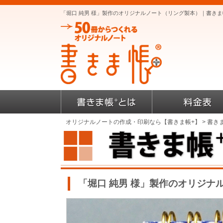
「堀口 純男 様」製作のオリジナルノート（リング製本）｜書き
オリジナルノートの作成・印刷なら【書きま帳+】
>
書き
「堀口 純男 様」製作のオリジナ