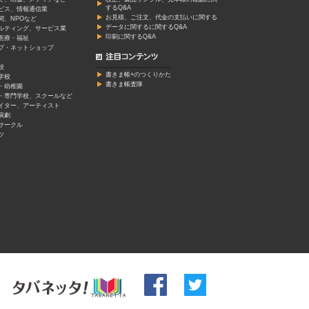
するQ&A
ービス、情報通信業
お見積、ご注文、代金の支払いに関する
関、NPOなど
データに関するに関するQ&A
ルティング、サービス業
印刷に関するQ&A
医療・福祉
プ・ネットショップ
校
書きま帳+のつくりかた
学校
書きま帳査隊
・幼稚園
・専門学校、スクールなど
イター、アーティスト
演劇
サークル
ツ