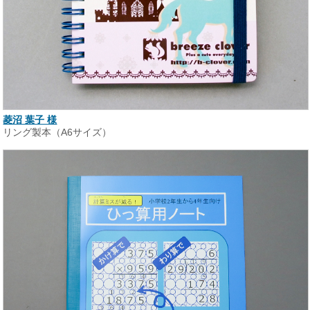
菱沼 葉子 様
リング製本（A6サイズ）