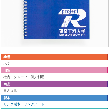
業種
大学
用途
社内・グループ・個人利用
商品
書きま帳+
製本
リング製本（リングノート）