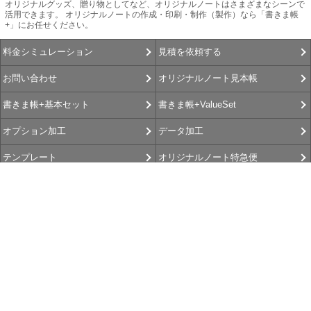
オリジナルグッズ、贈り物としてなど、オリジナルノートはさまざまなシーンで
活用できます。 オリジナルノートの作成・印刷・制作（製作）なら「書きま帳
+」にお任せください。
見積を依頼する
料金シミュレーション
オリジナルノート見本帳
お問い合わせ
書きま帳+ValueSet
書きま帳+基本セット
データ加工
オプション加工
オリジナルノート特急便
テンプレート
書きま帳査隊
書きま帳+Gallery
選べるお支払方法
お客さま よろこびの声