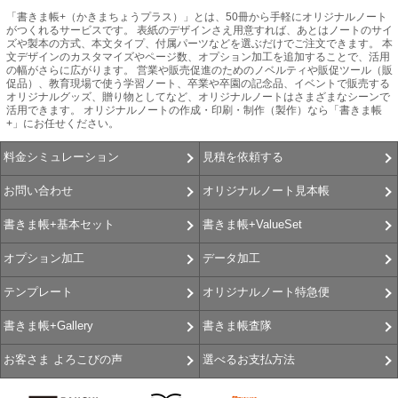
「書きま帳+（かきまちょうプラス）」とは、50冊から手軽にオリジナルノート
がつくれるサービスです。 表紙のデザインさえ用意すれば、あとはノートのサイ
ズや製本の方式、本文タイプ、付属パーツなどを選ぶだけでご注文できます。 本
文デザインのカスタマイズやページ数、オプション加工を追加することで、活用
の幅がさらに広がります。 営業や販売促進のためのノベルティや販促ツール（販
促品）、教育現場で使う学習ノート、卒業や卒園の記念品、イベントで販売する
オリジナルグッズ、贈り物としてなど、オリジナルノートはさまざまなシーンで
活用できます。 オリジナルノートの作成・印刷・制作（製作）なら「書きま帳
+」にお任せください。
見積を依頼する
料金シミュレーション
オリジナルノート見本帳
お問い合わせ
書きま帳+ValueSet
書きま帳+基本セット
データ加工
オプション加工
オリジナルノート特急便
テンプレート
書きま帳査隊
書きま帳+Gallery
選べるお支払方法
お客さま よろこびの声