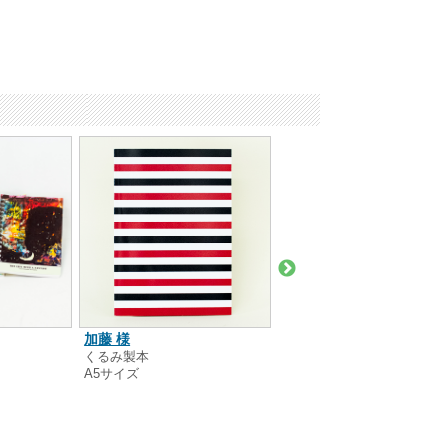
加藤 様
Ｈ．Ｔａｋａｙａｍａ 様
くるみ製本
ミシン製本
A5サイズ
A4サイズ