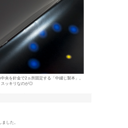
の中央を針金で2ヵ所固定する「中綴じ製本」。
りスッキリなのが◎
しました。