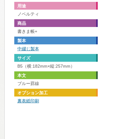
用途
ノベルティ
商品
書きま帳+
製本
中綴じ製本
サイズ
B5（横:182mm×縦:257mm）
本文
ブルー罫線
オプション加工
裏表紙印刷