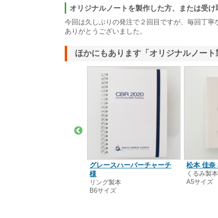
オリジナルノートを製作した方、または受け
今回は久しぶりの発注で２回目ですが、毎回丁寧
ありがとうございました。
ほかにもあります「オリジナルノート
別指導塾アイディール 様
グレースハーバーチャーチ
松本 佳奈
るみ製本
様
くるみ製
5サイズ
A5サイズ
リング製本
B6サイズ