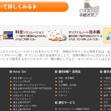
軽にオリジナルノートがつくれるサービスです。 表紙のデザインさえ用意すれば、
マイズやページ数、オプション加工を追加することで、活用の幅がさらに広がります
ベントで販売するオリジナルグッズ、贈り物としてなど、オリジナルノートはさま
書きま帳+ふらっと
学校・教育機関
一般企
ストリングPLUS
企業
マスコ
書きま帳+オリジナルダイアリー
公共機関・自治体
ITサ
書きま帳+HARDCOVER NOTEBOOK
クリエイター
公共機
ゴムバンドPLUS NEO
ダイアリー
コンサ
お絵かきしまちょう
スポーツ
健康・
メモとりまちょう
ショッ
書きま帳+KRAFT
大学
書きま帳+レポートPAD
高等学
オリジナルノート掲載許可割引
書きま帳+BLACK
小・中