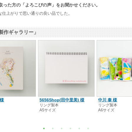
取った方の「よろこびの声」をお聞かせください。
な仕上がりで思い通りの良い品でした。
製作ギャラリー」
 様
5656Shop(田中里美) 様
中川 泰 様
本
リング製本
リング製本
A5サイズ
A6サイズ