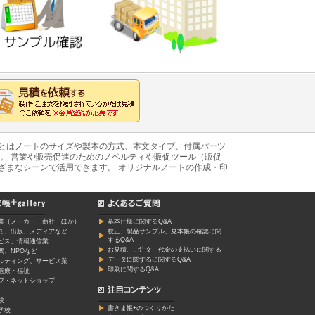
あとはノートのサイズや製本の方式、本文タイプ、付属パーツ
。 営業や販売促進のためのノベルティや販促ツール（販促
ざまなシーンで活用できます。 オリジナルノートの作成・印
業（メーカー、商社、ほか）
基本仕様に関するQ&A
ミ、出版、メディアなど
校正、製品サンプル、見本帳の確認に関
するQ&A
ービス、情報通信業
お見積、ご注文、代金の支払いに関する
関、NPOなど
データに関するに関するQ&A
ルティング、サービス業
印刷に関するQ&A
医療・福祉
プ・ネットショップ
校
書きま帳+のつくりかた
学校