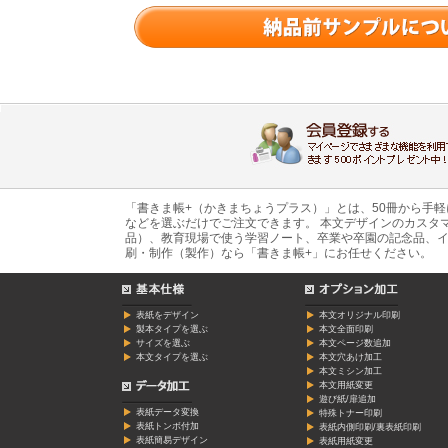
「書きま帳+（かきまちょうプラス）」とは、50冊から手
などを選ぶだけでご注文できます。 本文デザインのカスタ
品）、教育現場で使う学習ノート、卒業や卒園の記念品、イ
刷・制作（製作）なら「書きま帳+」にお任せください。
表紙をデザイン
本文オリジナル印刷
製本タイプを選ぶ
本文全面印刷
サイズを選ぶ
本文ページ数追加
本文タイプを選ぶ
本文穴あけ加工
本文ミシン加工
本文用紙変更
遊び紙/扉追加
表紙データ変換
特殊トナー印刷
表紙トンボ付加
表紙内側印刷/裏表紙印刷
表紙簡易デザイン
表紙用紙変更