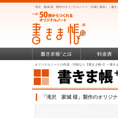
「滝沢 家城 様」製作のオリジナルノート（中綴じ製本）｜書き
オリジナルノートの作成・印刷なら【書きま帳+】
>
書き
「滝沢 家城 様」製作のオリジ