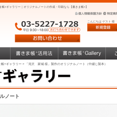
ま帳+ギャラリー｜オリジナルノートの作成・印刷なら【書きま帳+】
こんにちは ゲスト 様
ま帳+ギャラリー
> 「滝沢 家城 様」製作のオリジナルノート（中綴じ製本）
ナルノート