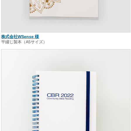
株式会社WSense 様
平綴じ製本（A5サイズ）