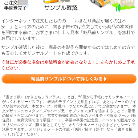
インターネットで注文したものの、「いきなり商品が届くのは不
安…」という方のために、書きま帳+では注文してから商品の本製作
を開始する前に、お客さまに仕上り見本「納品前サンプル」を無料で
お届けしています。
サンプル確認した後に、商品の本製作を開始するのではじめての方で
も安心してオリジナルノートを作成できます。
※修正が必要な場合は別途料金が必要となります。あらかじめご了承
ください。
「書きま帳+（かきまちょうプラス）」とは、50冊から手軽にオリジナルノート
がつくれるサービスです。 表紙のデザインさえ用意すれば、あとはノートのサイ
ズや製本の方式、本文タイプ、付属パーツなどを選ぶだけでご注文できます。 本
文デザインのカスタマイズやページ数、オプション加工を追加することで、活用
の幅がさらに広がります。 営業や販売促進のためのノベルティや販促ツール（販
促品）、教育現場で使う学習ノート、卒業や卒園の記念品、イベントで販売する
オリジナルグッズ、贈り物としてなど、オリジナルノートはさまざまなシーンで
活用できます。 オリジナルノートの作成・印刷・制作（製作）なら「書きま帳
+」にお任せください。