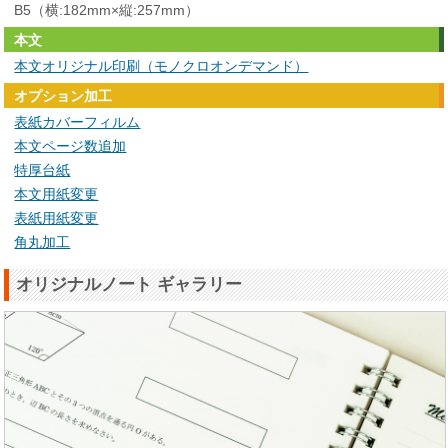
B5（横:182mm×縦:257mm）
本文
本文オリジナル印刷（モノクロオンデマンド）
オプション加工
表紙カバーフィルム
本文ページ数追加
特厚台紙
本文用紙変更
表紙用紙変更
角丸加工
オリジナルノート ギャラリー