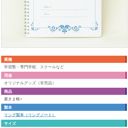
業種
学習塾・専門学校、スクールなど
用途
オリジナルグッズ（非売品）
商品
書きま帳+
製本
リング製本（リングノート）
サイズ