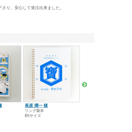
下さり、安心して発注出来ました。
様
長原 潤一 様
オリジナルキャラクター
リング製本
ザイン 様
B5サイズ
リング製本
A6サイズ