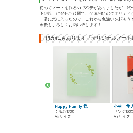
初めてノートを作るので不安がありましたが、試
予想以上に発色も綺麗で、全体的にのクオリティ
非常に気に入ったので、これから色違いを頼もう
今後もよろしくお願い致します！
ほかにもあります「オリジナルノート
定NPO法人トラッソス 様
Happy Family 様
小林 隼人
ロステープタイプ
くるみ製本
リング製
5サイズ
A5サイズ
A7サイズ