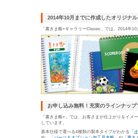
2014年10月までに作成したオリジ
「書きま帳+ギャラリーClassic」では、201
お申し込み無料！充実のラインナップ
「書きま帳+」では、お客さまが仕上がりをイメ
しています。
基本仕様で選べる4種類の製本タイプがわかる「
め、「
パーツ＆オプション加工見本帳
」や「
書きま