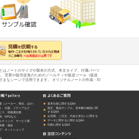
あとはノートのサイズや製本の方式、本文タイプ、付属パーツ
。 営業や販売促進のためのノベルティや販促ツール（販促
ざまなシーンで活用できます。 オリジナルノートの作成・印
業（メーカー、商社、ほか）
基本仕様に関するQ&A
ミ、出版、メディアなど
校正、製品サンプル、見本帳の確認に関
するQ&A
ービス、情報通信業
お見積、ご注文、代金の支払いに関する
関、NPOなど
データに関するに関するQ&A
ルティング、サービス業
印刷に関するQ&A
医療・福祉
プ・ネットショップ
校