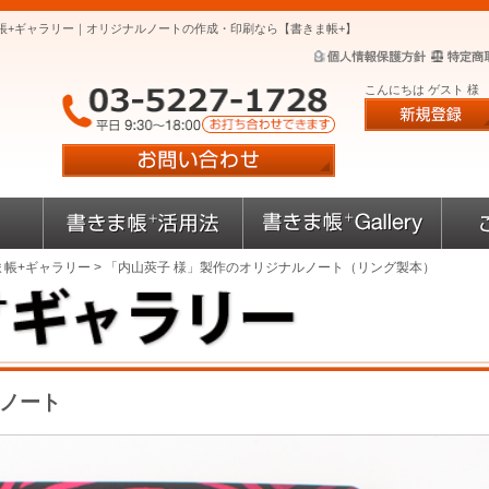
帳+ギャラリー｜オリジナルノートの作成・印刷なら【書きま帳+】
こんにちは ゲスト 様
ま帳+ギャラリー
> 「内山莢子 様」製作のオリジナルノート（リング製本）
ルノート