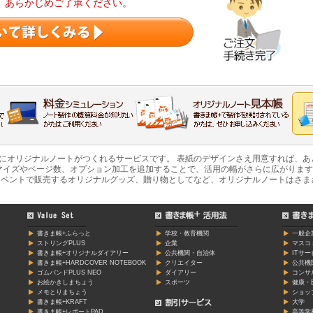
。あらかじめご了承ください。
軽にオリジナルノートがつくれるサービスです。 表紙のデザインさえ用意すれば、
マイズやページ数、オプション加工を追加することで、活用の幅がさらに広がります
ベントで販売するオリジナルグッズ、贈り物としてなど、オリジナルノートはさま
書きま帳+ふらっと
学校・教育機関
一般企
ストリングPLUS
企業
マスコ
書きま帳+オリジナルダイアリー
公共機関・自治体
ITサ
書きま帳+HARDCOVER NOTEBOOK
クリエイター
公共機
ゴムバンドPLUS NEO
ダイアリー
コンサ
お絵かきしまちょう
スポーツ
健康・
メモとりまちょう
ショッ
書きま帳+KRAFT
大学
書きま帳+レポートPAD
高等学