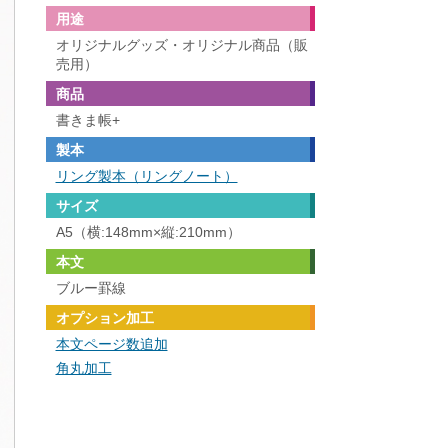
用途
オリジナルグッズ・オリジナル商品（販
売用）
商品
書きま帳+
製本
リング製本（リングノート）
サイズ
A5（横:148mm×縦:210mm）
本文
ブルー罫線
オプション加工
本文ページ数追加
角丸加工