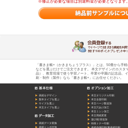
※修正が必要な場合は別途料金が必要となります
「書きま帳+（かきまちょうプラス）」とは、50冊から手
などを選ぶだけでご注文できます。 本文デザインのカスタ
品）、教育現場で使う学習ノート、卒業や卒園の記念品、イ
刷・制作（製作）なら「書きま帳+」にお任せください。
表紙をデザイン
本文オリジナル印刷
製本タイプを選ぶ
本文全面印刷
サイズを選ぶ
本文ページ数追加
本文タイプを選ぶ
本文穴あけ加工
本文ミシン加工
本文用紙変更
遊び紙/扉追加
表紙データ変換
特殊トナー印刷
表紙トンボ付加
表紙内側印刷/裏表紙印刷