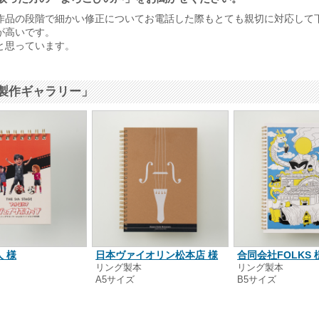
作品の段階で細かい修正についてお電話した際もとても親切に対応して
が高いです。
と思っています。
製作ギャラリー」
 様
日本ヴァイオリン松本店 様
合同会社FOLKS 
本
リング製本
リング製本
A5サイズ
B5サイズ