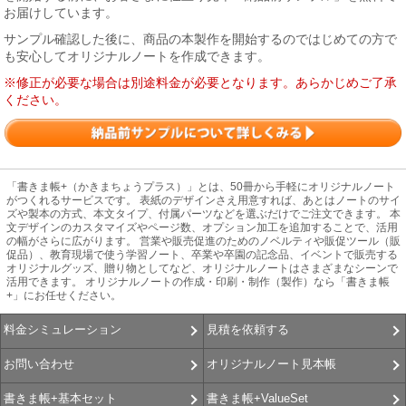
お届けしています。
サンプル確認した後に、商品の本製作を開始するのではじめての方で
も安心してオリジナルノートを作成できます。
※修正が必要な場合は別途料金が必要となります。あらかじめご了承
ください。
「書きま帳+（かきまちょうプラス）」とは、50冊から手軽にオリジナルノート
がつくれるサービスです。 表紙のデザインさえ用意すれば、あとはノートのサイ
ズや製本の方式、本文タイプ、付属パーツなどを選ぶだけでご注文できます。 本
文デザインのカスタマイズやページ数、オプション加工を追加することで、活用
の幅がさらに広がります。 営業や販売促進のためのノベルティや販促ツール（販
促品）、教育現場で使う学習ノート、卒業や卒園の記念品、イベントで販売する
オリジナルグッズ、贈り物としてなど、オリジナルノートはさまざまなシーンで
活用できます。 オリジナルノートの作成・印刷・制作（製作）なら「書きま帳
+」にお任せください。
見積を依頼する
料金シミュレーション
オリジナルノート見本帳
お問い合わせ
書きま帳+ValueSet
書きま帳+基本セット