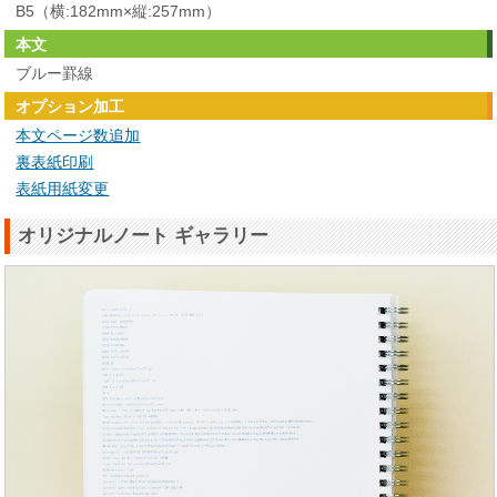
B5（横:182mm×縦:257mm）
本文
ブルー罫線
オプション加工
本文ページ数追加
裏表紙印刷
表紙用紙変更
オリジナルノート ギャラリー