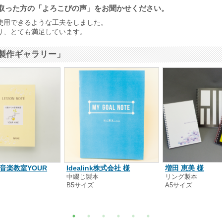
取った方の「よろこびの声」をお聞かせください。
使用できるような工夫をしました。
り、とても満足しています。
製作ギャラリー」
Idealink株式会社 様
音楽教室YOUR
増田 恵美 様
中綴じ製本
リング製本
B5サイズ
A5サイズ
本