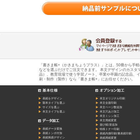
「書きま帳+（かきまちょうプラス）」とは、50冊から手
などを選ぶだけでご注文できます。 本文デザインのカスタ
品）、教育現場で使う学習ノート、卒業や卒園の記念品、イ
刷・制作（製作）なら「書きま帳+」にお任せください。
表紙をデザイン
本文オリジナル印刷
製本タイプを選ぶ
本文全面印刷
サイズを選ぶ
本文ページ数追加
本文タイプを選ぶ
本文穴あけ加工
本文ミシン加工
本文用紙変更
遊び紙/扉追加
表紙データ変換
特殊トナー印刷
表紙トンボ付加
表紙内側印刷/裏表紙印刷
表紙簡易デザイン
表紙用紙変更