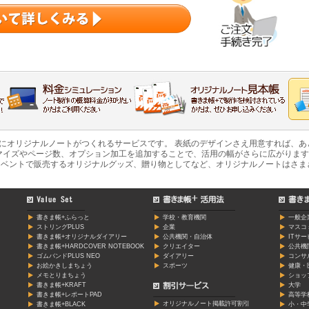
軽にオリジナルノートがつくれるサービスです。 表紙のデザインさえ用意すれば、
マイズやページ数、オプション加工を追加することで、活用の幅がさらに広がります
ベントで販売するオリジナルグッズ、贈り物としてなど、オリジナルノートはさま
書きま帳+ふらっと
学校・教育機関
一般企
ストリングPLUS
企業
マスコ
書きま帳+オリジナルダイアリー
公共機関・自治体
ITサ
書きま帳+HARDCOVER NOTEBOOK
クリエイター
公共機
ゴムバンドPLUS NEO
ダイアリー
コンサ
お絵かきしまちょう
スポーツ
健康・
メモとりまちょう
ショッ
書きま帳+KRAFT
大学
書きま帳+レポートPAD
高等学
オリジナルノート掲載許可割引
書きま帳+BLACK
小・中