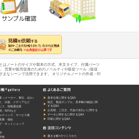
あとはノートのサイズや製本の方式、本文タイプ、付属パーツ
。 営業や販売促進のためのノベルティや販促ツール（販促
ざまなシーンで活用できます。 オリジナルノートの作成・印
業（メーカー、商社、ほか）
基本仕様に関するQ&A
ミ、出版、メディアなど
校正、製品サンプル、見本帳の確認に関
するQ&A
ービス、情報通信業
お見積、ご注文、代金の支払いに関する
関、NPOなど
データに関するに関するQ&A
ルティング、サービス業
印刷に関するQ&A
医療・福祉
プ・ネットショップ
校
書きま帳+のつくりかた
学校