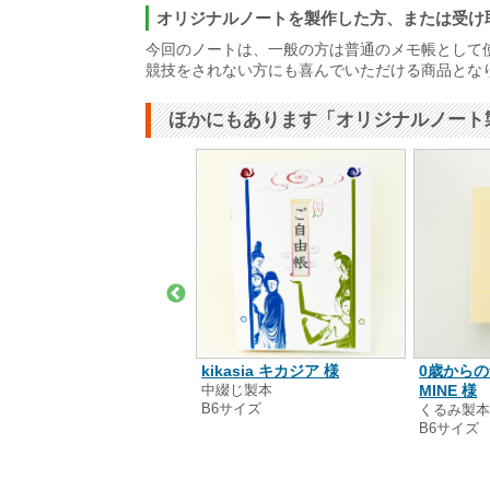
オリジナルノートを製作した方、または受け
今回のノートは、一般の方は普通のメモ帳として
競技をされない方にも喜んでいただける商品とな
ほかにもあります「オリジナルノート
hinonomeow 様
kikasia キカジア 様
0歳からの
ング製本
中綴じ製本
MINE 様
6サイズ
B6サイズ
くるみ製
B6サイズ