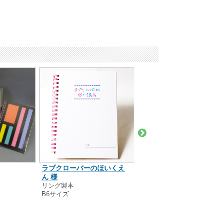
ラブクローバーのほいくえ
アズコモド株式会社 様
ん 様
リング製本
A5サイズ
リング製本
B6サイズ