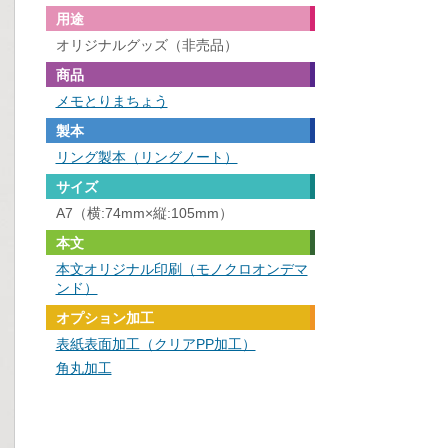
用途
オリジナルグッズ（非売品）
商品
メモとりまちょう
製本
リング製本（リングノート）
サイズ
A7（横:74mm×縦:105mm）
本文
本文オリジナル印刷（モノクロオンデマ
ンド）
オプション加工
表紙表面加工（クリアPP加工）
角丸加工