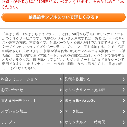
※修正が必要な場合は別途料金が必要となります。あらかじめご了承
ください。
「書きま帳+（かきまちょうプラス）」とは、50冊から手軽にオリジナルノート
がつくれるサービスです。 表紙のデザインさえ用意すれば、あとはノートのサイ
ズや製本の方式、本文タイプ、付属パーツなどを選ぶだけでご注文できます。 本
文デザインのカスタマイズやページ数、オプション加工を追加することで、活用
の幅がさらに広がります。 営業や販売促進のためのノベルティや販促ツール（販
促品）、教育現場で使う学習ノート、卒業や卒園の記念品、イベントで販売する
オリジナルグッズ、贈り物としてなど、オリジナルノートはさまざまなシーンで
活用できます。 オリジナルノートの作成・印刷・制作（製作）なら「書きま帳
+」にお任せください。
見積を依頼する
料金シミュレーション
オリジナルノート見本帳
お問い合わせ
書きま帳+ValueSet
書きま帳+基本セット
データ加工
オプション加工
オリジナルノート特急便
テンプレート