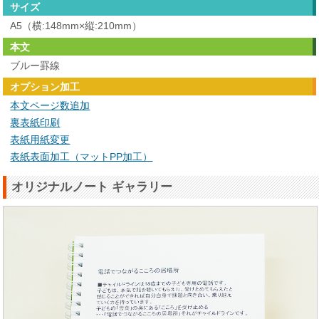
サイズ
A5（横:148mm×縦:210mm）
本文
ブルー罫線
オプション加工
本文ページ数追加
裏表紙印刷
表紙用紙変更
表紙表面加工（マットPP加工）
オリジナルノート ギャラリー