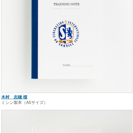
木村 志穂 様
ミシン製本（A5サイズ）