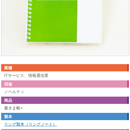
業種
ITサービス、情報通信業
用途
ノベルティ
商品
書きま帳+
製本
リング製本（リングノート）