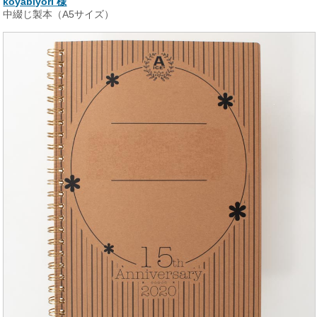
koyabiyori 様
中綴じ製本（A5サイズ）