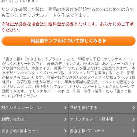
お届けしています。
サンプル確認した後に、商品の本製作を開始するのではじめての方で
も安心してオリジナルノートを作成できます。
※修正が必要な場合は別途料金が必要となります。あらかじめご了承
ください。
「書きま帳+（かきまちょうプラス）」とは、50冊から手軽にオリジナルノート
がつくれるサービスです。 表紙のデザインさえ用意すれば、あとはノートのサイ
ズや製本の方式、本文タイプ、付属パーツなどを選ぶだけでご注文できます。 本
文デザインのカスタマイズやページ数、オプション加工を追加することで、活用
の幅がさらに広がります。 営業や販売促進のためのノベルティや販促ツール（販
促品）、教育現場で使う学習ノート、卒業や卒園の記念品、イベントで販売する
オリジナルグッズ、贈り物としてなど、オリジナルノートはさまざまなシーンで
活用できます。 オリジナルノートの作成・印刷・制作（製作）なら「書きま帳
+」にお任せください。
見積を依頼する
料金シミュレーション
オリジナルノート見本帳
お問い合わせ
書きま帳+ValueSet
書きま帳+基本セット