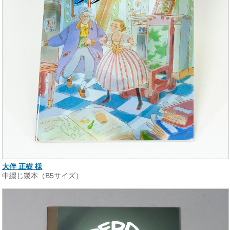
大伴 正樹 様
中綴じ製本（B5サイズ）