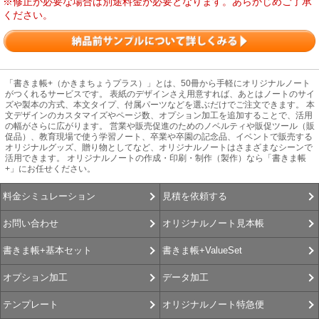
※修正が必要な場合は別途料金が必要となります。あらかじめご了承
ください。
「書きま帳+（かきまちょうプラス）」とは、50冊から手軽にオリジナルノート
がつくれるサービスです。 表紙のデザインさえ用意すれば、あとはノートのサイ
ズや製本の方式、本文タイプ、付属パーツなどを選ぶだけでご注文できます。 本
文デザインのカスタマイズやページ数、オプション加工を追加することで、活用
の幅がさらに広がります。 営業や販売促進のためのノベルティや販促ツール（販
促品）、教育現場で使う学習ノート、卒業や卒園の記念品、イベントで販売する
オリジナルグッズ、贈り物としてなど、オリジナルノートはさまざまなシーンで
活用できます。 オリジナルノートの作成・印刷・制作（製作）なら「書きま帳
+」にお任せください。
見積を依頼する
料金シミュレーション
オリジナルノート見本帳
お問い合わせ
書きま帳+ValueSet
書きま帳+基本セット
データ加工
オプション加工
オリジナルノート特急便
テンプレート