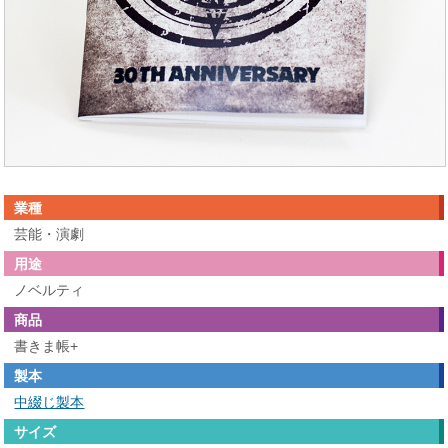
業種
芸能・演劇
用途
ノベルティ
商品
書きま帳+
製本
中綴じ製本
サイズ