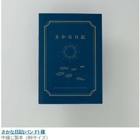
さかな日記(バンド) 様
中綴じ製本（B6サイズ）