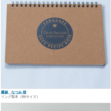
霧越 なつみ 様
リング製本（B6サイズ）