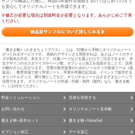
サンプル確認した後に、商品の本製作を開始するのではじめての方で
も安心してオリジナルノートを作成できます。
※修正が必要な場合は別途料金が必要となります。あらかじめご了承
ください。
「書きま帳+（かきまちょうプラス）」とは、50冊から手軽にオリジナルノート
がつくれるサービスです。 表紙のデザインさえ用意すれば、あとはノートのサイ
ズや製本の方式、本文タイプ、付属パーツなどを選ぶだけでご注文できます。 本
文デザインのカスタマイズやページ数、オプション加工を追加することで、活用
の幅がさらに広がります。 営業や販売促進のためのノベルティや販促ツール（販
促品）、教育現場で使う学習ノート、卒業や卒園の記念品、イベントで販売する
オリジナルグッズ、贈り物としてなど、オリジナルノートはさまざまなシーンで
活用できます。 オリジナルノートの作成・印刷・制作（製作）なら「書きま帳
+」にお任せください。
見積を依頼する
料金シミュレーション
オリジナルノート見本帳
お問い合わせ
書きま帳+ValueSet
書きま帳+基本セット
データ加工
オプション加工