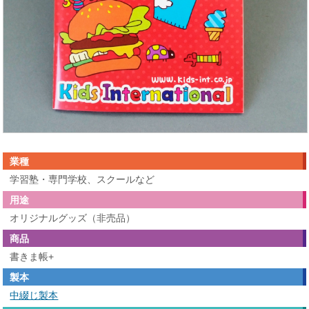
業種
学習塾・専門学校、スクールなど
用途
オリジナルグッズ（非売品）
商品
書きま帳+
製本
中綴じ製本