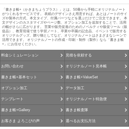
「書きま帳+（かきまちょうプラス）」とは、50冊から手軽にオリジナルノート
がつくれるサービスです。 表紙のデザインさえ用意すれば、あとはノートのサイ
ズや製本の方式、本文タイプ、付属パーツなどを選ぶだけでご注文できます。 本
文デザインのカスタマイズやページ数、オプション加工を追加することで、活用
の幅がさらに広がります。 営業や販売促進のためのノベルティや販促ツール（販
促品）、教育現場で使う学習ノート、卒業や卒園の記念品、イベントで販売する
オリジナルグッズ、贈り物としてなど、オリジナルノートはさまざまなシーンで
活用できます。 オリジナルノートの作成・印刷・制作（製作）なら「書きま帳
+」にお任せください。
見積を依頼する
料金シミュレーション
オリジナルノート見本帳
お問い合わせ
書きま帳+ValueSet
書きま帳+基本セット
データ加工
オプション加工
オリジナルノート特急便
テンプレート
書きま帳査隊
書きま帳+Gallery
選べるお支払方法
お客さま よろこびの声